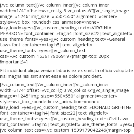
[/vc_column_text][/vc_column_inner][vc_column_inner
width=»1/4″ offset=»vc_col-lg-3 vc_col-xs-6″][vc_single_image
image=»1246″ img_size=»550×550″ alignment=»center»
style=»vc_box_rounded» css_animation=»none»
lazy_load=»yes»][vc_custom_heading text=»VIRGINIA
PEARSON» font_container=»tag:h4|font_size:22|text_align:left»
use_theme_fonts=»yes»][vc_custom_heading text=»General
Law» font_container=»tag:h5|text_align:left»
use_theme_fonts=»yes»][vc_column_text
css=».vc_custom_1539179069197{margin-top: 20px
!important;}»]
Elit incididunt aliqua veniam laboris ex ex sunt. In officia voluptate
nisi magna nisi sint amet esse ea dolore proident.
[/vc_column_text][/vc_column_inner][vc_column_inner
width=»1/4″ offset=»vc_col-lg-3 vc_col-xs-6″][vc_single_image
image=»1245″ img_size=»550×550″ alignment=»center»
style=»vc_box_rounded» css_animation=»none»
lazy_load=»yes»][vc_custom_heading text=»DONALD GRIFFIN»
font_container=»tag:h4|font_size:22|text_align:left»
use_theme_fonts=»yes»][vc_custom_heading text=»Civil Law»
font_container=»tag:h5|text_align:left» use_theme_fonts=»yes»]
[vc_column_text css=».vc_custom_1539179042246{margin-top: