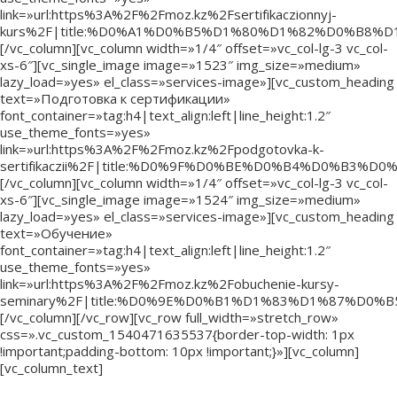
link=»url:https%3A%2F%2Fmoz.kz%2Fsertifikaczionnyj-
kurs%2F|title:%D0%A1%D0%B5%D1%80%D1%82%D0%B
[/vc_column][vc_column width=»1/4″ offset=»vc_col-lg-3 vc_col-
xs-6″][vc_single_image image=»1523″ img_size=»medium»
lazy_load=»yes» el_class=»services-image»][vc_custom_heading
text=»Подготовка к сертификации»
font_container=»tag:h4|text_align:left|line_height:1.2″
use_theme_fonts=»yes»
link=»url:https%3A%2F%2Fmoz.kz%2Fpodgotovka-k-
sertifikaczii%2F|title:%D0%9F%D0%BE%D0%B4%D0
[/vc_column][vc_column width=»1/4″ offset=»vc_col-lg-3 vc_col-
xs-6″][vc_single_image image=»1524″ img_size=»medium»
lazy_load=»yes» el_class=»services-image»][vc_custom_heading
text=»Обучение»
font_container=»tag:h4|text_align:left|line_height:1.2″
use_theme_fonts=»yes»
link=»url:https%3A%2F%2Fmoz.kz%2Fobuchenie-kursy-
seminary%2F|title:%D0%9E%D0%B1%D1%83%D1%87%D0%
[/vc_column][/vc_row][vc_row full_width=»stretch_row»
css=».vc_custom_1540471635537{border-top-width: 1px
!important;padding-bottom: 10px !important;}»][vc_column]
[vc_column_text]