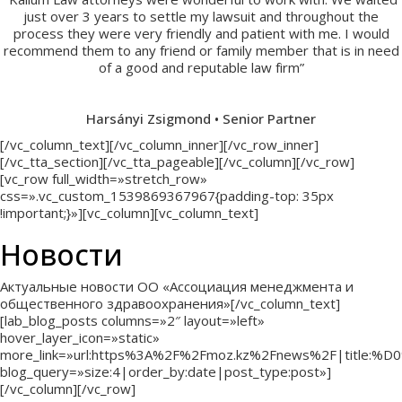
just over 3 years to settle my lawsuit and throughout the
process they were very friendly and patient with me. I would
recommend them to any friend or family member that is in need
of a good and reputable law firm”
Harsányi Zsigmond • Senior Partner
[/vc_column_text][/vc_column_inner][/vc_row_inner]
[/vc_tta_section][/vc_tta_pageable][/vc_column][/vc_row]
[vc_row full_width=»stretch_row»
css=».vc_custom_1539869367967{padding-top: 35px
!important;}»][vc_column][vc_column_text]
Новости
Актуальные новости ОО «Ассоциация менеджмента и
общественного здравоохранения»[/vc_column_text]
[lab_blog_posts columns=»2″ layout=»left»
hover_layer_icon=»static»
more_link=»url:https%3A%2F%2Fmoz.kz%2Fnews%2F|
blog_query=»size:4|order_by:date|post_type:post»]
[/vc_column][/vc_row]