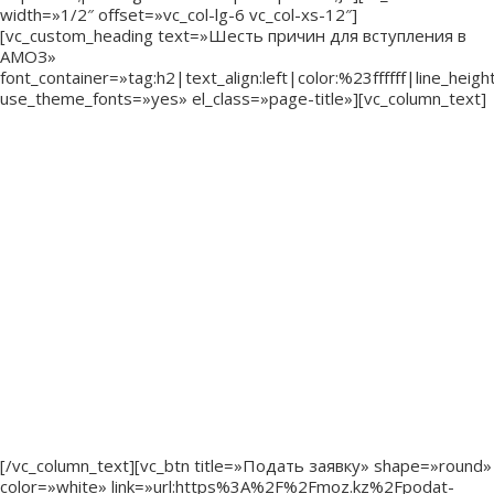
width=»1/2″ offset=»vc_col-lg-6 vc_col-xs-12″]
[vc_custom_heading text=»Шесть причин для вступления в
АМОЗ»
font_container=»tag:h2|text_align:left|color:%23ffffff|line_height
use_theme_fonts=»yes» el_class=»page-title»][vc_column_text]
— Быть в числе узнаваемых лидеров отрасли,
признанным профессионалом
— Войти в реестр управленцев, — кадровый резерв для
карьерного роста
— Быть «прокачанным» по всем вопросам современного
менеджмента, общественного здоровья
— Иметь скидки на мероприятия ассоциации и курсы
повышения квалификации ВШОЗ и другие специальные
предложения
— Нетворкинг с лидерами, экспертами и руководителями
отрасли
— Получать консультации и советы по интересующим
вопросам
[/vc_column_text][vc_btn title=»Подать заявку» shape=»round»
color=»white» link=»url:https%3A%2F%2Fmoz.kz%2Fpodat-