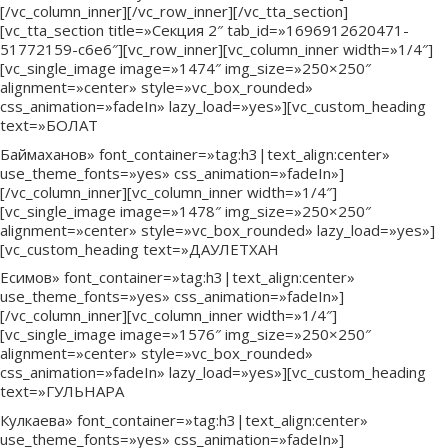
[/vc_column_inner][/vc_row_inner][/vc_tta_section]
[vc_tta_section title=»Секция 2″ tab_id=»1696912620471-
51772159-c6e6″][vc_row_inner][vc_column_inner width=»1/4″]
[vc_single_image image=»1474″ img_size=»250×250″
alignment=»center» style=»vc_box_rounded»
css_animation=»fadeIn» lazy_load=»yes»][vc_custom_heading
text=»БОЛАТ
Баймаханов» font_container=»tag:h3|text_align:center»
use_theme_fonts=»yes» css_animation=»fadeIn»]
[/vc_column_inner][vc_column_inner width=»1/4″]
[vc_single_image image=»1478″ img_size=»250×250″
alignment=»center» style=»vc_box_rounded» lazy_load=»yes»]
[vc_custom_heading text=»ДАУЛЕТХАН
Есимов» font_container=»tag:h3|text_align:center»
use_theme_fonts=»yes» css_animation=»fadeIn»]
[/vc_column_inner][vc_column_inner width=»1/4″]
[vc_single_image image=»1576″ img_size=»250×250″
alignment=»center» style=»vc_box_rounded»
css_animation=»fadeIn» lazy_load=»yes»][vc_custom_heading
text=»ГУЛЬНАРА
Кулкаева» font_container=»tag:h3|text_align:center»
use_theme_fonts=»yes» css_animation=»fadeIn»]