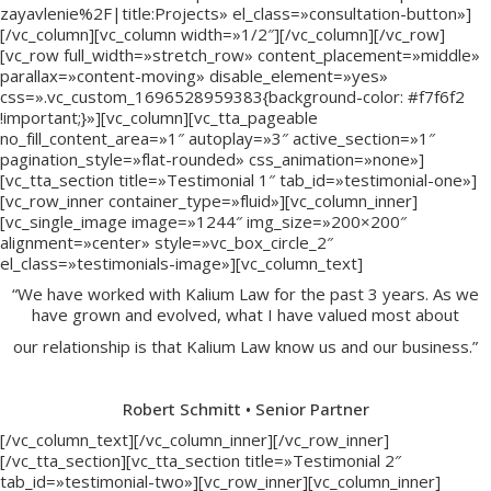
zayavlenie%2F|title:Projects» el_class=»consultation-button»]
[/vc_column][vc_column width=»1/2″][/vc_column][/vc_row]
[vc_row full_width=»stretch_row» content_placement=»middle»
parallax=»content-moving» disable_element=»yes»
css=».vc_custom_1696528959383{background-color: #f7f6f2
!important;}»][vc_column][vc_tta_pageable
no_fill_content_area=»1″ autoplay=»3″ active_section=»1″
pagination_style=»flat-rounded» css_animation=»none»]
[vc_tta_section title=»Testimonial 1″ tab_id=»testimonial-one»]
[vc_row_inner container_type=»fluid»][vc_column_inner]
[vc_single_image image=»1244″ img_size=»200×200″
alignment=»center» style=»vc_box_circle_2″
el_class=»testimonials-image»][vc_column_text]
“We have worked with Kalium Law for the past 3 years. As we
have grown and evolved, what I have valued most about
our relationship is that Kalium Law know us and our business.”
Robert Schmitt • Senior Partner
[/vc_column_text][/vc_column_inner][/vc_row_inner]
[/vc_tta_section][vc_tta_section title=»Testimonial 2″
tab_id=»testimonial-two»][vc_row_inner][vc_column_inner]