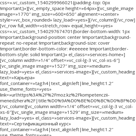
css=».vc_custom_1540299966021{padding-top: 0px
!important;}»][vc_empty_space height=»64px»][vc_single_image
image=»1770″ img_size=»600×650″ alignment=»center»
style=»vc_box_rounded» lazy_load=»yes»][/vc_column][/vc_row]
[vc_row full_width=»stretch_row» equal_height=»yes»
css=».vc_custom_1540297674701{border-bottom-width: 1px
!important;background-position: center !important;background-
repeat: no-repeat !important;background-size: cover
!important;border-bottom-color: #eeeeee !important;border-
bottom-style: solid !important;}» el_class=»services-home»]
[vc_column width=»1/4″ offset=»vc_col-lg-3 vc_col-xs-6″]
[vc_single_image image=»1527″ img_size=»medium»
lazy_load=»yes» el_class=»services-image»][vc_custom_heading
text=»Карьера»
font_container=»tag:h4|text_align:left|line_height:1.2″
use_theme_fonts=»yes»
link=»url:https%3A%2F%2Fmoz.kz%2Fkompetenczii-
menedzhera%2F|title:%D0%9A%D0%BE%D0%BC%D0%B
[/vc_column][vc_column width=»1/4″ offset=»vc_col-lg-3 vc_col-
xs-6″][vc_single_image image=»1529″ img_size=»medium»
lazy_load=»yes» el_class=»services-image»][vc_custom_heading
text=»Сертификационный курс»
font_container=»tag:h4|text_align:left|line_height:1.2″
use_theme_fonts=»yes»