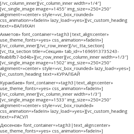
[/vc_column_inner][vc_column_inner width=»1/4″]
[vc_single_image image=»1455″ img_size=»250×250″
alignment=»center» style=»vc_box_rounded»
css_animation=»fadeIn» lazy_load=»yes»][vc_custom_heading
text=»ВАЛИХАН
Ахметов» font_container=»tag:h3|text_align:center»
use_theme_fonts=»yes» css_animation=»fadeIn»]
[/vc_column_inner][/vc_row_inner][/vc_tta_section]
[vc_tta_section title=»Секция» tab_id=»1696913735243-
feab8fb7-bd4b»][vc_row_inner][vc_column_inner width=»1/3″]
[vc_single_image image=»1502″ img_size=»250×250″
alignment=»center» style=»vc_box_rounded» lazy_load=»yes»]
[vc_custom_heading text=»КУРАЛБАЙ
Куракбаев» font_container=»tag:h3|text_align:center»
use_theme_fonts=»yes» css_animation=»fadeIn»]
[/vc_column_inner][vc_column_inner width=»1/3″]
[vc_single_image image=»1533″ img_size=»250×250″
alignment=»center» style=»vc_box_rounded»
css_animation=»fadeIn» lazy_load=»yes»][vc_custom_heading
text=»РАСУЛ
Дюсенов» font_container=»tag:h3|text_align:center»
use_theme_fonts=»yes» css_animation=»fadeIn»]