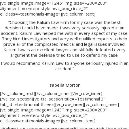
[vc_single_image image=»1245″ img_size=»200×200″
alignment=»center» style=»vc_box_circle_2″
el_class=»testimonials-image»][vc_column_text]
“Choosing the Kalium Law Firm for my case was the best
decision I could have made. I was very seriously injured in an
accident. Kalium Law helped me with in every aspect of my case.
They hired investigators and very well qualified experts to help
prove all of the complicated medical and legal issues involved.
Kalium Law is an excellent lawyer and skillfully defeated every
argument the defense tried to use to defend my case.
I would recommend Kalium Law to anyone seriously injured in an
accident.”
Isabella Morton
[/vc_column_text][/vc_column_inner][/vc_row_inner]
[/vc_tta_section][vc_tta_section title=»Testimonial 3″
tab_id=»testimonial-three»][vc_row_inner][vc_column_inner]
[vc_single_image image=»1243″ img_size=»200×200″
alignment=»center» style=»vc_box_circle_2″
el_class=»testimonials-image»][vc_column_text]
“Kalium Law attorneys were wonderful to work with. We waited