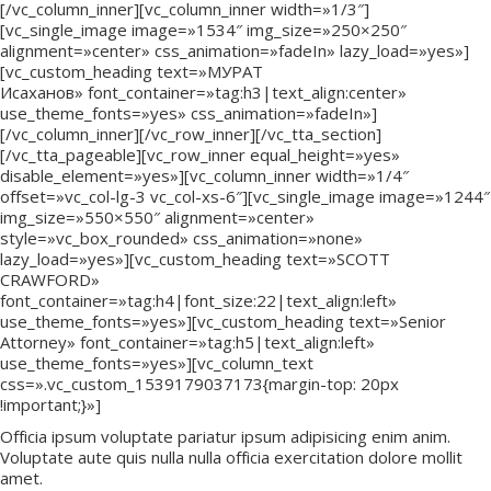
[/vc_column_inner][vc_column_inner width=»1/3″]
[vc_single_image image=»1534″ img_size=»250×250″
alignment=»center» css_animation=»fadeIn» lazy_load=»yes»]
[vc_custom_heading text=»МУРАТ
Исаханов» font_container=»tag:h3|text_align:center»
use_theme_fonts=»yes» css_animation=»fadeIn»]
[/vc_column_inner][/vc_row_inner][/vc_tta_section]
[/vc_tta_pageable][vc_row_inner equal_height=»yes»
disable_element=»yes»][vc_column_inner width=»1/4″
offset=»vc_col-lg-3 vc_col-xs-6″][vc_single_image image=»1244″
img_size=»550×550″ alignment=»center»
style=»vc_box_rounded» css_animation=»none»
lazy_load=»yes»][vc_custom_heading text=»SCOTT
CRAWFORD»
font_container=»tag:h4|font_size:22|text_align:left»
use_theme_fonts=»yes»][vc_custom_heading text=»Senior
Attorney» font_container=»tag:h5|text_align:left»
use_theme_fonts=»yes»][vc_column_text
css=».vc_custom_1539179037173{margin-top: 20px
!important;}»]
Officia ipsum voluptate pariatur ipsum adipisicing enim anim.
Voluptate aute quis nulla nulla officia exercitation dolore mollit
amet.