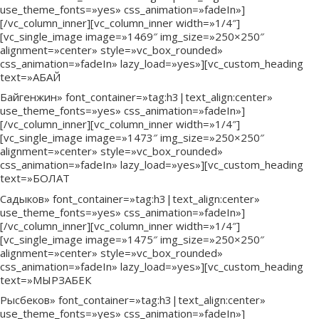
use_theme_fonts=»yes» css_animation=»fadeIn»]
[/vc_column_inner][vc_column_inner width=»1/4″]
[vc_single_image image=»1469″ img_size=»250×250″
alignment=»center» style=»vc_box_rounded»
css_animation=»fadeIn» lazy_load=»yes»][vc_custom_heading
text=»АБАЙ
Байгенжин» font_container=»tag:h3|text_align:center»
use_theme_fonts=»yes» css_animation=»fadeIn»]
[/vc_column_inner][vc_column_inner width=»1/4″]
[vc_single_image image=»1473″ img_size=»250×250″
alignment=»center» style=»vc_box_rounded»
css_animation=»fadeIn» lazy_load=»yes»][vc_custom_heading
text=»БОЛАТ
Садыков» font_container=»tag:h3|text_align:center»
use_theme_fonts=»yes» css_animation=»fadeIn»]
[/vc_column_inner][vc_column_inner width=»1/4″]
[vc_single_image image=»1475″ img_size=»250×250″
alignment=»center» style=»vc_box_rounded»
css_animation=»fadeIn» lazy_load=»yes»][vc_custom_heading
text=»МЫРЗАБЕК
Рысбеков» font_container=»tag:h3|text_align:center»
use_theme_fonts=»yes» css_animation=»fadeIn»]