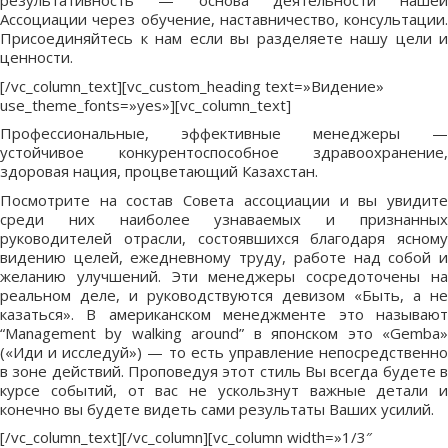
результативность — основа деятельности нашей
Ассоциации через обучение, наставничество, консультации.
Присоединяйтесь к нам если вы разделяете нашу цели и
ценности.
[/vc_column_text][vc_custom_heading text=»Видение»
use_theme_fonts=»yes»][vc_column_text]
Профессиональные, эффективные менеджеры —
устойчивое конкурентоспособное здравоохранение,
здоровая нация, процветающий Казахстан.
Посмотрите на состав Совета ассоциации и вы увидите
среди них наиболее узнаваемых и признанных
руководителей отрасли, состоявшихся благодаря ясному
видению целей, ежедневному труду, работе над собой и
желанию улучшений. Эти менеджеры сосредоточены на
реальном деле, и руководствуются девизом «Быть, а не
казаться». В американском менеджменте это называют
“Management by walking around” в японском это «Gemba»
(«Иди и исследуй») — то есть управление непосредственно
в зоне действий. Проповедуя этот стиль Вы всегда будете в
курсе событий, от вас не ускользнут важные детали и
конечно вы будете видеть сами результаты Ваших усилий.
[/vc_column_text][/vc_column][vc_column width=»1/3″