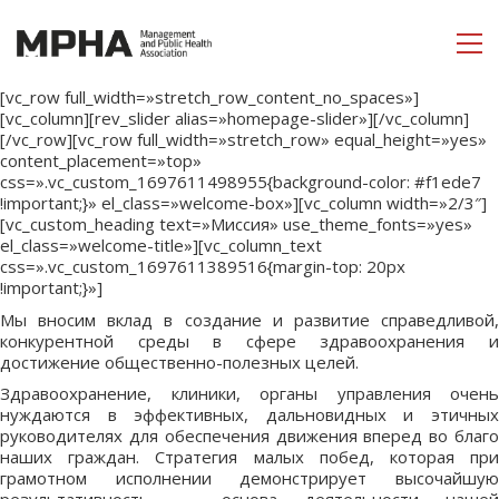
[vc_row full_width=»stretch_row_content_no_spaces»]
[vc_column][rev_slider alias=»homepage-slider»][/vc_column]
[/vc_row][vc_row full_width=»stretch_row» equal_height=»yes»
content_placement=»top»
css=».vc_custom_1697611498955{background-color: #f1ede7
!important;}» el_class=»welcome-box»][vc_column width=»2/3″]
[vc_custom_heading text=»Миссия» use_theme_fonts=»yes»
el_class=»welcome-title»][vc_column_text
css=».vc_custom_1697611389516{margin-top: 20px
!important;}»]
Мы вносим вклад в создание и развитие справедливой,
конкурентной среды в сфере здравоохранения и
достижение общественно-полезных целей.
Здравоохранение, клиники, органы управления очень
нуждаются в эффективных, дальновидных и этичных
руководителях для обеспечения движения вперед во благо
наших граждан. Стратегия малых побед, которая при
грамотном исполнении демонстрирует высочайшую