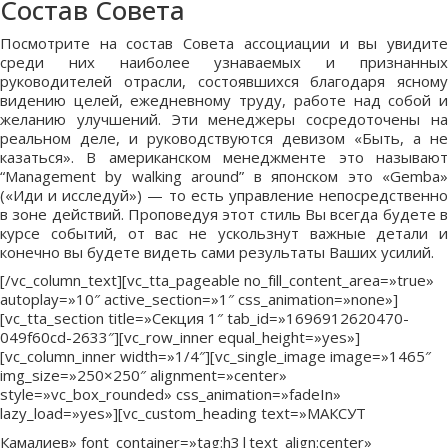
Состав Совета
Посмотрите на состав Совета ассоциации и вы увидите
среди них наиболее узнаваемых и признанных
руководителей отрасли, состоявшихся благодаря ясному
видению целей, ежедневному труду, работе над собой и
желанию улучшений. Эти менеджеры сосредоточены на
реальном деле, и руководствуются девизом «Быть, а не
казаться». В американском менеджменте это называют
“Management by walking around” в японском это «Gemba»
(«Иди и исследуй») — то есть управление непосредственно
в зоне действий. Проповедуя этот стиль Вы всегда будете в
курсе событий, от вас не ускользнут важные детали и
конечно вы будете видеть сами результаты Ваших усилий.
[/vc_column_text][vc_tta_pageable no_fill_content_area=»true»
autoplay=»10″ active_section=»1″ css_animation=»none»]
[vc_tta_section title=»Секция 1″ tab_id=»1696912620470-
049f60cd-2633″][vc_row_inner equal_height=»yes»]
[vc_column_inner width=»1/4″][vc_single_image image=»1465″
img_size=»250×250″ alignment=»center»
style=»vc_box_rounded» css_animation=»fadeIn»
lazy_load=»yes»][vc_custom_heading text=»МАКСУТ
Камалиев» font_container=»tag:h3|text_align:center»