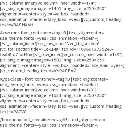
[/vc_column_inner][vc_column_inner width=»1/4″]
[vc_single_image image=»1455″ img_size=»250×250″
alignment=»center» style=»vc_box_rounded»
css_animation=»fadeIn» lazy_load=»yes»][vc_custom_heading
text=»ВАЛИХАН
Ахметов» font_container=»tag:h3|text_align:center»
use_theme_fonts=»yes» css_animation=»fadeIn»]
[/vc_column_inner][/vc_row_inner][/vc_tta_section]
[vc_tta_section title=»Секция» tab_id=»1696913735243-
feab8fb7-bd4b»][vc_row_inner][vc_column_inner width=»1/3″]
[vc_single_image image=»1502″ img_size=»250×250″
alignment=»center» style=»vc_box_rounded» lazy_load=»yes»]
[vc_custom_heading text=»КУРАЛБАЙ
Куракбаев» font_container=»tag:h3|text_align:center»
use_theme_fonts=»yes» css_animation=»fadeIn»]
[/vc_column_inner][vc_column_inner width=»1/3″]
[vc_single_image image=»1533″ img_size=»250×250″
alignment=»center» style=»vc_box_rounded»
css_animation=»fadeIn» lazy_load=»yes»][vc_custom_heading
text=»РАСУЛ
Дюсенов» font_container=»tag:h3|text_align:center»
use_theme_fonts=»yes» css_animation=»fadeIn»]