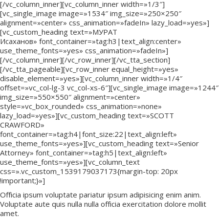
[/vc_column_inner][vc_column_inner width=»1/3″]
[vc_single_image image=»1534″ img_size=»250×250″
alignment=»center» css_animation=»fadeIn» lazy_load=»yes»]
[vc_custom_heading text=»МУРАТ
Исаханов» font_container=»tag:h3|text_align:center»
use_theme_fonts=»yes» css_animation=»fadeIn»]
[/vc_column_inner][/vc_row_inner][/vc_tta_section]
[/vc_tta_pageable][vc_row_inner equal_height=»yes»
disable_element=»yes»][vc_column_inner width=»1/4″
offset=»vc_col-lg-3 vc_col-xs-6″][vc_single_image image=»1244″
img_size=»550×550″ alignment=»center»
style=»vc_box_rounded» css_animation=»none»
lazy_load=»yes»][vc_custom_heading text=»SCOTT
CRAWFORD»
font_container=»tag:h4|font_size:22|text_align:left»
use_theme_fonts=»yes»][vc_custom_heading text=»Senior
Attorney» font_container=»tag:h5|text_align:left»
use_theme_fonts=»yes»][vc_column_text
css=».vc_custom_1539179037173{margin-top: 20px
!important;}»]
Officia ipsum voluptate pariatur ipsum adipisicing enim anim.
Voluptate aute quis nulla nulla officia exercitation dolore mollit
amet.