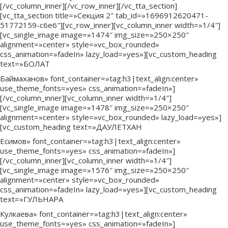
[/vc_column_inner][/vc_row_inner][/vc_tta_section]
[vc_tta_section title=»Секция 2″ tab_id=»1696912620471-
51772159-c6e6″][vc_row_inner][vc_column_inner width=»1/4″]
[vc_single_image image=»1474″ img_size=»250×250″
alignment=»center» style=»vc_box_rounded»
css_animation=»fadeIn» lazy_load=»yes»][vc_custom_heading
text=»БОЛАТ
Баймаханов» font_container=»tag:h3|text_align:center»
use_theme_fonts=»yes» css_animation=»fadeIn»]
[/vc_column_inner][vc_column_inner width=»1/4″]
[vc_single_image image=»1478″ img_size=»250×250″
alignment=»center» style=»vc_box_rounded» lazy_load=»yes»]
[vc_custom_heading text=»ДАУЛЕТХАН
Есимов» font_container=»tag:h3|text_align:center»
use_theme_fonts=»yes» css_animation=»fadeIn»]
[/vc_column_inner][vc_column_inner width=»1/4″]
[vc_single_image image=»1576″ img_size=»250×250″
alignment=»center» style=»vc_box_rounded»
css_animation=»fadeIn» lazy_load=»yes»][vc_custom_heading
text=»ГУЛЬНАРА
Кулкаева» font_container=»tag:h3|text_align:center»
use_theme_fonts=»yes» css_animation=»fadeIn»]