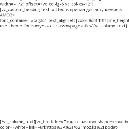
width=»1/2″ offset=»vc_col-lg-6 vc_col-xs-12″]
[vc_custom_heading text=»Шесть причин для вступления в
АМОЗ»
font_container=»tag:h2|text_align:left|color:%23ffffff|line_height
use_theme_fonts=»yes» el_class=»page-title»][vc_column_text]
— Быть в числе узнаваемых лидеров отрасли,
признанным профессионалом
— Войти в реестр управленцев, — кадровый резерв для
карьерного роста
— Быть «прокачанным» по всем вопросам современного
менеджмента, общественного здоровья
— Иметь скидки на мероприятия ассоциации и курсы
повышения квалификации ВШОЗ и другие специальные
предложения
— Нетворкинг с лидерами, экспертами и руководителями
отрасли
— Получать консультации и советы по интересующим
вопросам
[/vc_column_text][vc_btn title=»Подать заявку» shape=»round»
color=»white» link=»url:https%3A%2F%2Fmoz.kz%2Fpodat-