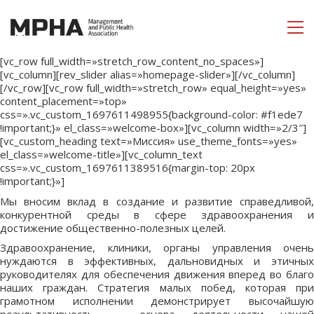
[vc_row full_width=»stretch_row_content_no_spaces»]
[vc_column][rev_slider alias=»homepage-slider»][/vc_column]
[/vc_row][vc_row full_width=»stretch_row» equal_height=»yes»
content_placement=»top»
css=».vc_custom_1697611498955{background-color: #f1ede7
!important;}» el_class=»welcome-box»][vc_column width=»2/3″]
[vc_custom_heading text=»Миссия» use_theme_fonts=»yes»
el_class=»welcome-title»][vc_column_text
css=».vc_custom_1697611389516{margin-top: 20px
!important;}»]
Мы вносим вклад в создание и развитие справедливой,
конкурентной среды в сфере здравоохранения и
достижение общественно-полезных целей.
Здравоохранение, клиники, органы управления очень
нуждаются в эффективных, дальновидных и этичных
руководителях для обеспечения движения вперед во благо
наших граждан. Стратегия малых побед, которая при
грамотном исполнении демонстрирует высочайшую