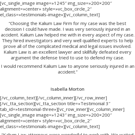
[vc_single_image image=»1245″ img_size=»200×200″
alignment=»center» style=»vc_box_circle_2″
el_class=»testimonials-image»][vc_column_text]
“Choosing the Kalium Law Firm for my case was the best
decision I could have made. I was very seriously injured in an
accident. Kalium Law helped me with in every aspect of my case.
They hired investigators and very well qualified experts to help
prove all of the complicated medical and legal issues involved.
Kalium Law is an excellent lawyer and skillfully defeated every
argument the defense tried to use to defend my case.
I would recommend Kalium Law to anyone seriously injured in an
accident.”
Isabella Morton
[/vc_column_text][/vc_column_inner][/vc_row_inner]
[/vc_tta_section][vc_tta_section title=»Testimonial 3″
tab_id=»testimonial-three»][vc_row_inner][vc_column_inner]
[vc_single_image image=»1243″ img_size=»200×200″
alignment=»center» style=»vc_box_circle_2″
el_class=»testimonials-image»][vc_column_text]
“Kalium Law attorneys were wonderful to work with. We waited