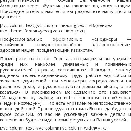
результативность — основа деятельности нашей
Ассоциации через обучение, наставничество, консультации.
Присоединяйтесь к нам если вы разделяете нашу цели и
ценности.
[/vc_column_text][vc_custom_heading text=»Видение»
use_theme_fonts=»yes»][vc_column_text]
Профессиональные, эффективные менеджеры —
устойчивое конкурентоспособное здравоохранение,
здоровая нация, процветающий Казахстан.
Посмотрите на состав Совета ассоциации и вы увидите
среди них наиболее узнаваемых и признанных
руководителей отрасли, состоявшихся благодаря ясному
видению целей, ежедневному труду, работе над собой и
желанию улучшений. Эти менеджеры сосредоточены на
реальном деле, и руководствуются девизом «Быть, а не
казаться». В американском менеджменте это называют
“Management by walking around” в японском это «Gemba»
(«Иди и исследуй») — то есть управление непосредственно
в зоне действий. Проповедуя этот стиль Вы всегда будете в
курсе событий, от вас не ускользнут важные детали и
конечно вы будете видеть сами результаты Ваших усилий.
[/vc_column_text][/vc_column][vc_column width=»1/3″