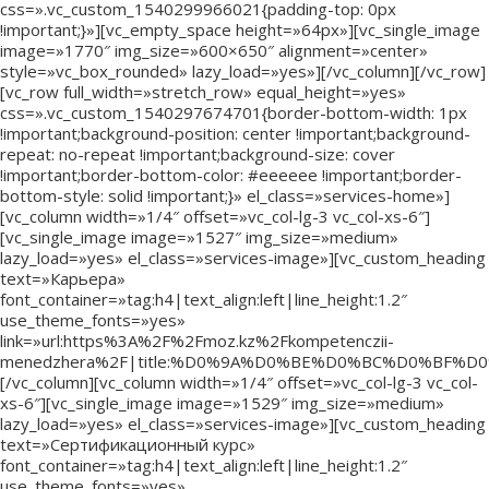
css=».vc_custom_1540299966021{padding-top: 0px
!important;}»][vc_empty_space height=»64px»][vc_single_image
image=»1770″ img_size=»600×650″ alignment=»center»
style=»vc_box_rounded» lazy_load=»yes»][/vc_column][/vc_row]
[vc_row full_width=»stretch_row» equal_height=»yes»
css=».vc_custom_1540297674701{border-bottom-width: 1px
!important;background-position: center !important;background-
repeat: no-repeat !important;background-size: cover
!important;border-bottom-color: #eeeeee !important;border-
bottom-style: solid !important;}» el_class=»services-home»]
[vc_column width=»1/4″ offset=»vc_col-lg-3 vc_col-xs-6″]
[vc_single_image image=»1527″ img_size=»medium»
lazy_load=»yes» el_class=»services-image»][vc_custom_heading
text=»Карьера»
font_container=»tag:h4|text_align:left|line_height:1.2″
use_theme_fonts=»yes»
link=»url:https%3A%2F%2Fmoz.kz%2Fkompetenczii-
menedzhera%2F|title:%D0%9A%D0%BE%D0%BC%D0%B
[/vc_column][vc_column width=»1/4″ offset=»vc_col-lg-3 vc_col-
xs-6″][vc_single_image image=»1529″ img_size=»medium»
lazy_load=»yes» el_class=»services-image»][vc_custom_heading
text=»Сертификационный курс»
font_container=»tag:h4|text_align:left|line_height:1.2″
use_theme_fonts=»yes»