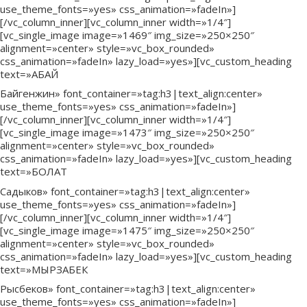
use_theme_fonts=»yes» css_animation=»fadeIn»]
[/vc_column_inner][vc_column_inner width=»1/4″]
[vc_single_image image=»1469″ img_size=»250×250″
alignment=»center» style=»vc_box_rounded»
css_animation=»fadeIn» lazy_load=»yes»][vc_custom_heading
text=»АБАЙ
Байгенжин» font_container=»tag:h3|text_align:center»
use_theme_fonts=»yes» css_animation=»fadeIn»]
[/vc_column_inner][vc_column_inner width=»1/4″]
[vc_single_image image=»1473″ img_size=»250×250″
alignment=»center» style=»vc_box_rounded»
css_animation=»fadeIn» lazy_load=»yes»][vc_custom_heading
text=»БОЛАТ
Садыков» font_container=»tag:h3|text_align:center»
use_theme_fonts=»yes» css_animation=»fadeIn»]
[/vc_column_inner][vc_column_inner width=»1/4″]
[vc_single_image image=»1475″ img_size=»250×250″
alignment=»center» style=»vc_box_rounded»
css_animation=»fadeIn» lazy_load=»yes»][vc_custom_heading
text=»МЫРЗАБЕК
Рысбеков» font_container=»tag:h3|text_align:center»
use_theme_fonts=»yes» css_animation=»fadeIn»]