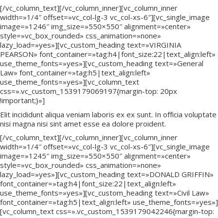
[/vc_column_text][/vc_column_inner][vc_column_inner
width=»1/4″ offset=»vc_col-lg-3 vc_col-xs-6″][vc_single_image
image=»1246″ img_size=»550×550″ alignment=»center»
style=»vc_box_rounded» css_animation=»none»
lazy_load=»yes»][vc_custom_heading text=»VIRGINIA
PEARSON» font_container=»tag:h4|font_size:22|text_align:left»
use_theme_fonts=»yes»][vc_custom_heading text=»General
Law» font_container=»tag:h5|text_align:left»
use_theme_fonts=»yes»][vc_column_text
css=».vc_custom_1539179069197{margin-top: 20px
!important;}»]
Elit incididunt aliqua veniam laboris ex ex sunt. In officia voluptate
nisi magna nisi sint amet esse ea dolore proident.
[/vc_column_text][/vc_column_inner][vc_column_inner
width=»1/4″ offset=»vc_col-lg-3 vc_col-xs-6″][vc_single_image
image=»1245″ img_size=»550×550″ alignment=»center»
style=»vc_box_rounded» css_animation=»none»
lazy_load=»yes»][vc_custom_heading text=»DONALD GRIFFIN»
font_container=»tag:h4|font_size:22|text_align:left»
use_theme_fonts=»yes»][vc_custom_heading text=»Civil Law»
font_container=»tag:h5|text_align:left» use_theme_fonts=»yes»]
[vc_column_text css=».vc_custom_1539179042246{margin-top: