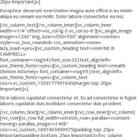
20px !important;}»]
Excepteur deserunt exercitation magna aute officia in eu minim
aliqua eu veniam ea mollit. Dolor labore consectetur ea nisi.
[/vc_column_text][/vc_column_inner][vc_column_inner
width=»1/4″ offset=»vc_col-lg-3 vc_col-xs-6″][vc_single_image
image=»1242″ img_size=»550×550″ alignment=»center»
style=»vc_box_rounded» css_animation=»none»
lazy_load=»yes»][vc_custom_heading text=»WAYNE B.
CAMPBELL»
font_container=»tag:h4|font_size:22|text_align:left»
use_theme_fonts=»yes»][vc_custom_heading text=»Health
Division Attorney» font_container=»tag:h5|text_align:left»
use_theme_fonts=»yes»][vc_column_text
css=».vc_custom_1539177991645{margin-top: 20px
!important;}»]
Sit in laboris cupidatat consectetur et. Eu ad consectetur in fugiat
laboris cupidatat duis incididunt consectetur duis proident.
[/vc_column_text][/vc_column_inner][/vc_row_inner][/vc_column]
[/vc_row][vc_row full_width=»stretch_row» parallax=»content-
moving» parallax_image=»1408″
css=».vc_custom_1697465999975{padding-top: 25px
!important;padding-bottom: 25px !important;}»][vc_column