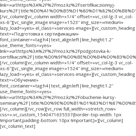
link=»url:https%3A%2F%2Fmoz.kz%2Fsertifikaczionnyj-
kurs%2F|title:%D0%A1%D0%B5%D1%80%D1%82%D0%B
[/vc_column][vc_column width=»1/4″ offset=»vc_col-lg-3 vc_col-
xs-6″][vc_single_image image=»1523″ img_size=»medium»
lazy_load=»yes» el_class=»services-image»][vc_custom_heading
text=»Подготовка к сертификации»
font_container=»tag:h4|text_align:left|line_height:1.2″
use_theme_fonts=»yes»
link=»url:https%3A%2F%2Fmoz.kz%2Fpodgotovka-k-
sertifikaczii%2F|title:%D0%9F%D0%BE%D0%B4%D0
[/vc_column][vc_column width=»1/4″ offset=»vc_col-lg-3 vc_col-
xs-6″][vc_single_image image=»1524″ img_size=»medium»
lazy_load=»yes» el_class=»services-image»][vc_custom_heading
text=»Обучение»
font_container=»tag:h4|text_align:left|line_height:1.2″
use_theme_fonts=»yes»
link=»url:https%3A%2F%2Fmoz.kz%2Fobuchenie-kursy-
seminary%2F|title:%D0%9E%D0%B1%D1%83%D1%87%D0%
[/vc_column][/vc_row][vc_row full_width=»stretch_row»
css=».vc_custom_1540471635537{border-top-width: 1px
!important;padding-bottom: 10px !important;}»][vc_column]
[vc_column_text]