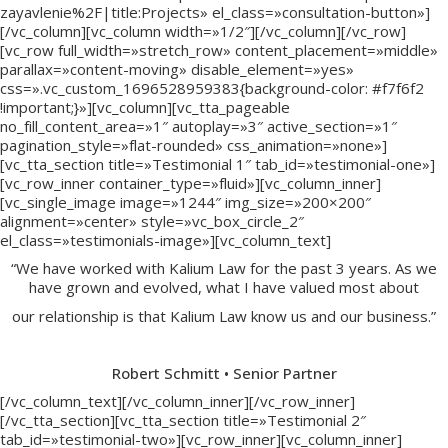
zayavlenie%2F|title:Projects» el_class=»consultation-button»]
[/vc_column][vc_column width=»1/2″][/vc_column][/vc_row]
[vc_row full_width=»stretch_row» content_placement=»middle»
parallax=»content-moving» disable_element=»yes»
css=».vc_custom_1696528959383{background-color: #f7f6f2
!important;}»][vc_column][vc_tta_pageable
no_fill_content_area=»1″ autoplay=»3″ active_section=»1″
pagination_style=»flat-rounded» css_animation=»none»]
[vc_tta_section title=»Testimonial 1″ tab_id=»testimonial-one»]
[vc_row_inner container_type=»fluid»][vc_column_inner]
[vc_single_image image=»1244″ img_size=»200×200″
alignment=»center» style=»vc_box_circle_2″
el_class=»testimonials-image»][vc_column_text]
“We have worked with Kalium Law for the past 3 years. As we
have grown and evolved, what I have valued most about
our relationship is that Kalium Law know us and our business.”
Robert Schmitt • Senior Partner
[/vc_column_text][/vc_column_inner][/vc_row_inner]
[/vc_tta_section][vc_tta_section title=»Testimonial 2″
tab_id=»testimonial-two»][vc_row_inner][vc_column_inner]