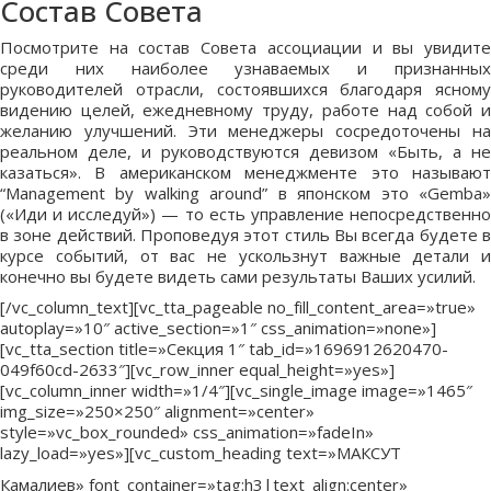
Состав Совета
Посмотрите на состав Совета ассоциации и вы увидите
среди них наиболее узнаваемых и признанных
руководителей отрасли, состоявшихся благодаря ясному
видению целей, ежедневному труду, работе над собой и
желанию улучшений. Эти менеджеры сосредоточены на
реальном деле, и руководствуются девизом «Быть, а не
казаться». В американском менеджменте это называют
“Management by walking around” в японском это «Gemba»
(«Иди и исследуй») — то есть управление непосредственно
в зоне действий. Проповедуя этот стиль Вы всегда будете в
курсе событий, от вас не ускользнут важные детали и
конечно вы будете видеть сами результаты Ваших усилий.
[/vc_column_text][vc_tta_pageable no_fill_content_area=»true»
autoplay=»10″ active_section=»1″ css_animation=»none»]
[vc_tta_section title=»Секция 1″ tab_id=»1696912620470-
049f60cd-2633″][vc_row_inner equal_height=»yes»]
[vc_column_inner width=»1/4″][vc_single_image image=»1465″
img_size=»250×250″ alignment=»center»
style=»vc_box_rounded» css_animation=»fadeIn»
lazy_load=»yes»][vc_custom_heading text=»МАКСУТ
Камалиев» font_container=»tag:h3|text_align:center»