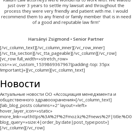
just over 3 years to settle my lawsuit and throughout the
process they were very friendly and patient with me. I would
recommend them to any friend or family member that is in need
of a good and reputable law firm”
Harsányi Zsigmond • Senior Partner
[/vc_column_text][/vc_column_inner][/vc_row_inner]
[/vc_tta_section][/vc_tta_pageable][/vc_column][/vc_row]
[vc_row full_width=»stretch_row»
css=».vc_custom_1539869367967{padding-top: 35px
!important;}»][vc_column][vc_column_text]
Новости
Актуальные новости ОО «Ассоциация менеджмента и
общественного здравоохранения»[/vc_column_text]
[lab_blog_posts columns=»2″ layout=»left»
hover_layer_icon=»static»
more_link=»url:https%3A%2F%2Fmoz.kz%2Fnews%2F|
blog_query=»size:4|order_by:date|post_type:post»]
[/vc_column][/vc_row]