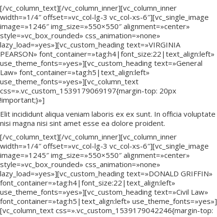
[/vc_column_text][/vc_column_inner][vc_column_inner
width=»1/4″ offset=»vc_col-lg-3 vc_col-xs-6″][vc_single_image
image=»1246″ img_size=»550×550″ alignment=»center»
style=»vc_box_rounded» css_animation=»none»
lazy_load=»yes»][vc_custom_heading text=»VIRGINIA
PEARSON» font_container=»tag:h4|font_size:22|text_align:left»
use_theme_fonts=»yes»][vc_custom_heading text=»General
Law» font_container=»tag:h5|text_align:left»
use_theme_fonts=»yes»][vc_column_text
css=».vc_custom_1539179069197{margin-top: 20px
!important;}»]
Elit incididunt aliqua veniam laboris ex ex sunt. In officia voluptate
nisi magna nisi sint amet esse ea dolore proident.
[/vc_column_text][/vc_column_inner][vc_column_inner
width=»1/4″ offset=»vc_col-lg-3 vc_col-xs-6″][vc_single_image
image=»1245″ img_size=»550×550″ alignment=»center»
style=»vc_box_rounded» css_animation=»none»
lazy_load=»yes»][vc_custom_heading text=»DONALD GRIFFIN»
font_container=»tag:h4|font_size:22|text_align:left»
use_theme_fonts=»yes»][vc_custom_heading text=»Civil Law»
font_container=»tag:h5|text_align:left» use_theme_fonts=»yes»]
[vc_column_text css=».vc_custom_1539179042246{margin-top: