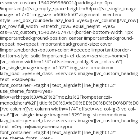
css=».vc_custom_1540299966021{padding-top: 0px
!important;}»][vc_empty_space height=»64px»][vc_single_image
image=»1770″ img_size=»600×650″ alignment=»center»
style=»vc_box_rounded» lazy_load=»yes»][/vc_column][/vc_row]
[vc_row full_width=»stretch_row» equal_height=»yes»
css=».vc_custom_1540297674701{border-bottom-width: 1px
!important;background-position: center !important;background-
repeat: no-repeat !important;background-size: cover
!important;border-bottom-color: #eeeeee !important;border-
bottom-style: solid !important;}» el_class=»services-home»]
[vc_column width=»1/4″ offset=»vc_col-lg-3 vc_col-xs-6″]
[vc_single_image image=»1527″ img_size=»medium»
lazy_load=»yes» el_class=»services-image»][vc_custom_heading
text=»Карьера»
font_container=»tag:h4|text_align:left|line_height:1.2″
use_theme_fonts=»yes»
link=»url:https%3A%2F%2Fmoz.kz%2Fkompetenczii-
menedzhera%2F|title:%D0%9A%D0%BE%D0%BC%D0%B
[/vc_column][vc_column width=»1/4″ offset=»vc_col-lg-3 vc_col-
xs-6″][vc_single_image image=»1529″ img_size=»medium»
lazy_load=»yes» el_class=»services-image»][vc_custom_heading
text=»Сертификационный курс»
font_container=»tag:h4|text_align:left|line_height:1.2″
use_theme_fonts=»yes»