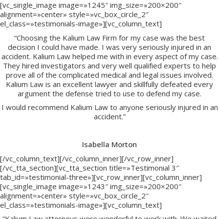
[vc_single_image image=»1245″ img_size=»200×200″
alignment=»center» style=»vc_box_circle_2″
el_class=»testimonials-image»][vc_column_text]
“Choosing the Kalium Law Firm for my case was the best
decision I could have made. I was very seriously injured in an
accident. Kalium Law helped me with in every aspect of my case.
They hired investigators and very well qualified experts to help
prove all of the complicated medical and legal issues involved.
Kalium Law is an excellent lawyer and skillfully defeated every
argument the defense tried to use to defend my case.
I would recommend Kalium Law to anyone seriously injured in an
accident.”
Isabella Morton
[/vc_column_text][/vc_column_inner][/vc_row_inner]
[/vc_tta_section][vc_tta_section title=»Testimonial 3″
tab_id=»testimonial-three»][vc_row_inner][vc_column_inner]
[vc_single_image image=»1243″ img_size=»200×200″
alignment=»center» style=»vc_box_circle_2″
el_class=»testimonials-image»][vc_column_text]
“Kalium Law attorneys were wonderful to work with. We waited