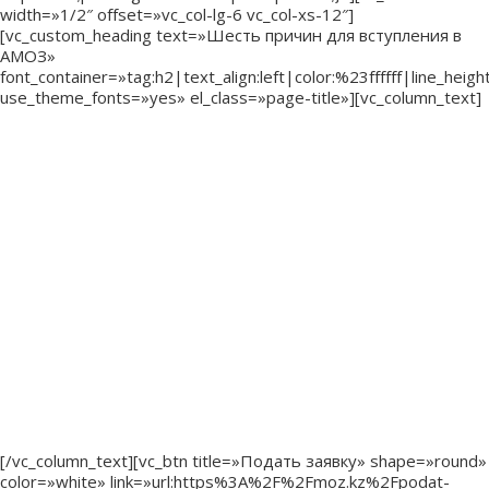
width=»1/2″ offset=»vc_col-lg-6 vc_col-xs-12″]
[vc_custom_heading text=»Шесть причин для вступления в
АМОЗ»
font_container=»tag:h2|text_align:left|color:%23ffffff|line_height
use_theme_fonts=»yes» el_class=»page-title»][vc_column_text]
— Быть в числе узнаваемых лидеров отрасли,
признанным профессионалом
— Войти в реестр управленцев, — кадровый резерв для
карьерного роста
— Быть «прокачанным» по всем вопросам современного
менеджмента, общественного здоровья
— Иметь скидки на мероприятия ассоциации и курсы
повышения квалификации ВШОЗ и другие специальные
предложения
— Нетворкинг с лидерами, экспертами и руководителями
отрасли
— Получать консультации и советы по интересующим
вопросам
[/vc_column_text][vc_btn title=»Подать заявку» shape=»round»
color=»white» link=»url:https%3A%2F%2Fmoz.kz%2Fpodat-