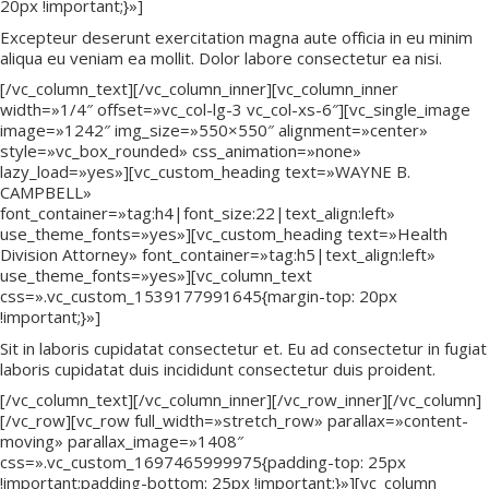
20px !important;}»]
Excepteur deserunt exercitation magna aute officia in eu minim
aliqua eu veniam ea mollit. Dolor labore consectetur ea nisi.
[/vc_column_text][/vc_column_inner][vc_column_inner
width=»1/4″ offset=»vc_col-lg-3 vc_col-xs-6″][vc_single_image
image=»1242″ img_size=»550×550″ alignment=»center»
style=»vc_box_rounded» css_animation=»none»
lazy_load=»yes»][vc_custom_heading text=»WAYNE B.
CAMPBELL»
font_container=»tag:h4|font_size:22|text_align:left»
use_theme_fonts=»yes»][vc_custom_heading text=»Health
Division Attorney» font_container=»tag:h5|text_align:left»
use_theme_fonts=»yes»][vc_column_text
css=».vc_custom_1539177991645{margin-top: 20px
!important;}»]
Sit in laboris cupidatat consectetur et. Eu ad consectetur in fugiat
laboris cupidatat duis incididunt consectetur duis proident.
[/vc_column_text][/vc_column_inner][/vc_row_inner][/vc_column]
[/vc_row][vc_row full_width=»stretch_row» parallax=»content-
moving» parallax_image=»1408″
css=».vc_custom_1697465999975{padding-top: 25px
!important;padding-bottom: 25px !important;}»][vc_column