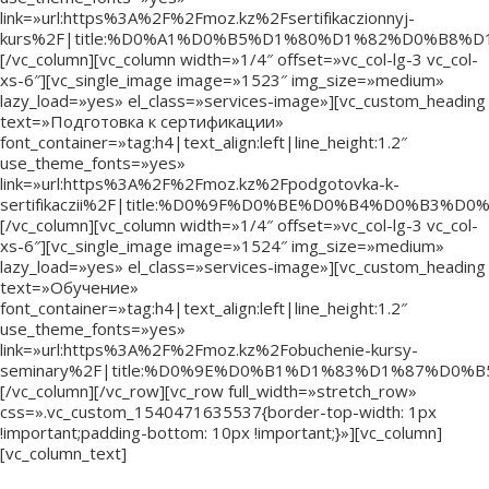
link=»url:https%3A%2F%2Fmoz.kz%2Fsertifikaczionnyj-
kurs%2F|title:%D0%A1%D0%B5%D1%80%D1%82%D0%B
[/vc_column][vc_column width=»1/4″ offset=»vc_col-lg-3 vc_col-
xs-6″][vc_single_image image=»1523″ img_size=»medium»
lazy_load=»yes» el_class=»services-image»][vc_custom_heading
text=»Подготовка к сертификации»
font_container=»tag:h4|text_align:left|line_height:1.2″
use_theme_fonts=»yes»
link=»url:https%3A%2F%2Fmoz.kz%2Fpodgotovka-k-
sertifikaczii%2F|title:%D0%9F%D0%BE%D0%B4%D0
[/vc_column][vc_column width=»1/4″ offset=»vc_col-lg-3 vc_col-
xs-6″][vc_single_image image=»1524″ img_size=»medium»
lazy_load=»yes» el_class=»services-image»][vc_custom_heading
text=»Обучение»
font_container=»tag:h4|text_align:left|line_height:1.2″
use_theme_fonts=»yes»
link=»url:https%3A%2F%2Fmoz.kz%2Fobuchenie-kursy-
seminary%2F|title:%D0%9E%D0%B1%D1%83%D1%87%D0%
[/vc_column][/vc_row][vc_row full_width=»stretch_row»
css=».vc_custom_1540471635537{border-top-width: 1px
!important;padding-bottom: 10px !important;}»][vc_column]
[vc_column_text]