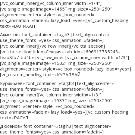
[/vc_column_inner][vc_column_inner width=»1/4″]
[vc_single_image image=»1455″ img_size=»250×250″
alignment=»center» style=»vc_box_rounded»
css_animation=»fadeIn» lazy_load=»yes»][vc_custom_heading
text=»ВАЛИХАН
Ахметов» font_container=»tag:h3|text_align:center»
use_theme_fonts=»yes» css_animation=»fadeIn»]
[/vc_column_inner][/vc_row_inner][/vc_tta_section]
[vc_tta_section title=»Секция» tab_id=»1696913735243-
feab8fb7-bd4b»][vc_row_inner][vc_column_inner width=»1/3″]
[vc_single_image image=»1502″ img_size=»250×250″
alignment=»center» style=»vc_box_rounded» lazy_load=»yes»]
[vc_custom_heading text=»КУРАЛБАЙ
Куракбаев» font_container=»tag:h3|text_align:center»
use_theme_fonts=»yes» css_animation=»fadeIn»]
[/vc_column_inner][vc_column_inner width=»1/3″]
[vc_single_image image=»1533″ img_size=»250×250″
alignment=»center» style=»vc_box_rounded»
css_animation=»fadeIn» lazy_load=»yes»][vc_custom_heading
text=»РАСУЛ
Дюсенов» font_container=»tag:h3|text_align:center»
use_theme_fonts=»yes» css_animation=»fadeIn»]