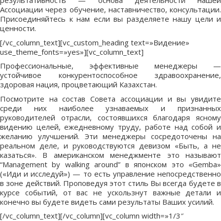
результативность — основа деятельности нашей
Ассоциации через обучение, наставничество, консультации.
Присоединяйтесь к нам если вы разделяете нашу цели и
ценности.
[/vc_column_text][vc_custom_heading text=»Видение»
use_theme_fonts=»yes»][vc_column_text]
Профессиональные, эффективные менеджеры —
устойчивое конкурентоспособное здравоохранение,
здоровая нация, процветающий Казахстан.
Посмотрите на состав Совета ассоциации и вы увидите
среди них наиболее узнаваемых и признанных
руководителей отрасли, состоявшихся благодаря ясному
видению целей, ежедневному труду, работе над собой и
желанию улучшений. Эти менеджеры сосредоточены на
реальном деле, и руководствуются девизом «Быть, а не
казаться». В американском менеджменте это называют
“Management by walking around” в японском это «Gemba»
(«Иди и исследуй») — то есть управление непосредственно
в зоне действий. Проповедуя этот стиль Вы всегда будете в
курсе событий, от вас не ускользнут важные детали и
конечно вы будете видеть сами результаты Ваших усилий.
[/vc_column_text][/vc_column][vc_column width=»1/3″