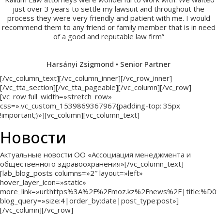
just over 3 years to settle my lawsuit and throughout the
process they were very friendly and patient with me. I would
recommend them to any friend or family member that is in need
of a good and reputable law firm”
Harsányi Zsigmond • Senior Partner
[/vc_column_text][/vc_column_inner][/vc_row_inner]
[/vc_tta_section][/vc_tta_pageable][/vc_column][/vc_row]
[vc_row full_width=»stretch_row»
css=».vc_custom_1539869367967{padding-top: 35px
!important;}»][vc_column][vc_column_text]
Новости
Актуальные новости ОО «Ассоциация менеджмента и
общественного здравоохранения»[/vc_column_text]
[lab_blog_posts columns=»2″ layout=»left»
hover_layer_icon=»static»
more_link=»url:https%3A%2F%2Fmoz.kz%2Fnews%2F|
blog_query=»size:4|order_by:date|post_type:post»]
[/vc_column][/vc_row]