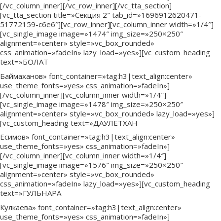
[/vc_column_inner][/vc_row_inner][/vc_tta_section]
[vc_tta_section title=»Секция 2″ tab_id=»1696912620471-
51772159-c6e6″][vc_row_inner][vc_column_inner width=»1/4″]
[vc_single_image image=»1474″ img_size=»250×250″
alignment=»center» style=»vc_box_rounded»
css_animation=»fadeIn» lazy_load=»yes»][vc_custom_heading
text=»БОЛАТ
Баймаханов» font_container=»tag:h3|text_align:center»
use_theme_fonts=»yes» css_animation=»fadeIn»]
[/vc_column_inner][vc_column_inner width=»1/4″]
[vc_single_image image=»1478″ img_size=»250×250″
alignment=»center» style=»vc_box_rounded» lazy_load=»yes»]
[vc_custom_heading text=»ДАУЛЕТХАН
Есимов» font_container=»tag:h3|text_align:center»
use_theme_fonts=»yes» css_animation=»fadeIn»]
[/vc_column_inner][vc_column_inner width=»1/4″]
[vc_single_image image=»1576″ img_size=»250×250″
alignment=»center» style=»vc_box_rounded»
css_animation=»fadeIn» lazy_load=»yes»][vc_custom_heading
text=»ГУЛЬНАРА
Кулкаева» font_container=»tag:h3|text_align:center»
use_theme_fonts=»yes» css_animation=»fadeIn»]