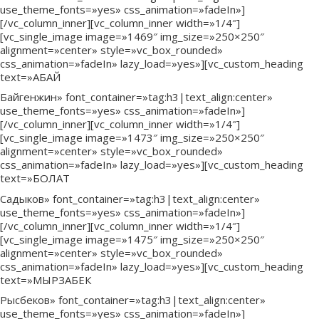
use_theme_fonts=»yes» css_animation=»fadeIn»]
[/vc_column_inner][vc_column_inner width=»1/4″]
[vc_single_image image=»1469″ img_size=»250×250″
alignment=»center» style=»vc_box_rounded»
css_animation=»fadeIn» lazy_load=»yes»][vc_custom_heading
text=»АБАЙ
Байгенжин» font_container=»tag:h3|text_align:center»
use_theme_fonts=»yes» css_animation=»fadeIn»]
[/vc_column_inner][vc_column_inner width=»1/4″]
[vc_single_image image=»1473″ img_size=»250×250″
alignment=»center» style=»vc_box_rounded»
css_animation=»fadeIn» lazy_load=»yes»][vc_custom_heading
text=»БОЛАТ
Садыков» font_container=»tag:h3|text_align:center»
use_theme_fonts=»yes» css_animation=»fadeIn»]
[/vc_column_inner][vc_column_inner width=»1/4″]
[vc_single_image image=»1475″ img_size=»250×250″
alignment=»center» style=»vc_box_rounded»
css_animation=»fadeIn» lazy_load=»yes»][vc_custom_heading
text=»МЫРЗАБЕК
Рысбеков» font_container=»tag:h3|text_align:center»
use_theme_fonts=»yes» css_animation=»fadeIn»]