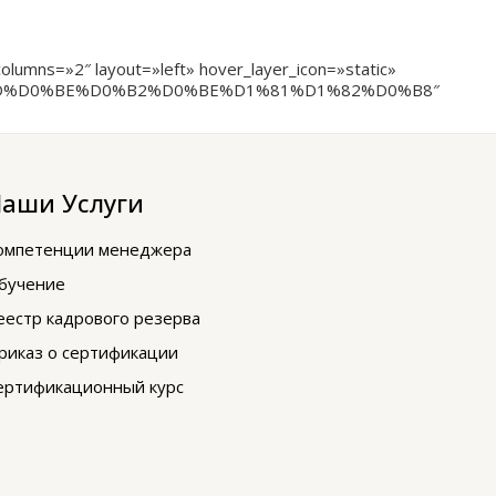
mns=»2″ layout=»left» hover_layer_icon=»static»
D0%BD%D0%BE%D0%B2%D0%BE%D1%81%D1%82%D0%B8″
аши Услуги
омпетенции менеджера
бучение
еестр кадрового резерва
риказ о сертификации
ертификационный курс