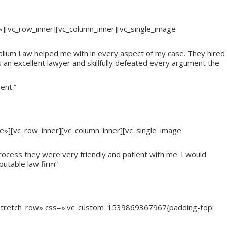
o»][vc_row_inner][vc_column_inner][vc_single_image
Kalium Law helped me with in every aspect of my case. They hired
s an excellent lawyer and skillfully defeated every argument the
ent.”
ree»][vc_row_inner][vc_column_inner][vc_single_image
ocess they were very friendly and patient with me. I would
utable law firm”
h=»stretch_row» css=».vc_custom_1539869367967{padding-top: