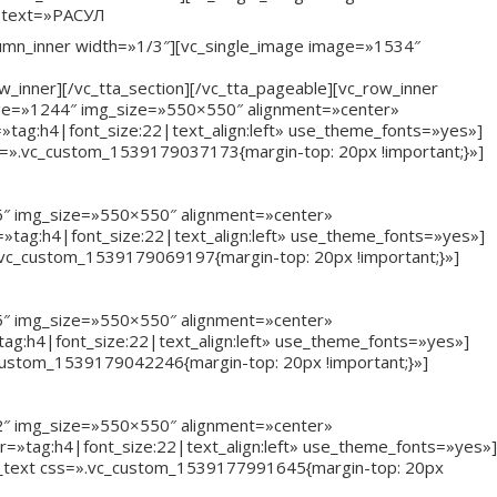
g text=»РАСУЛ
lumn_inner width=»1/3″][vc_single_image image=»1534″
_inner][/vc_tta_section][/vc_tta_pageable][vc_row_inner
mage=»1244″ img_size=»550×550″ alignment=»center»
ag:h4|font_size:22|text_align:left» use_theme_fonts=»yes»]
ss=».vc_custom_1539179037173{margin-top: 20px !important;}»]
246″ img_size=»550×550″ alignment=»center»
tag:h4|font_size:22|text_align:left» use_theme_fonts=»yes»]
.vc_custom_1539179069197{margin-top: 20px !important;}»]
245″ img_size=»550×550″ alignment=»center»
g:h4|font_size:22|text_align:left» use_theme_fonts=»yes»]
_custom_1539179042246{margin-top: 20px !important;}»]
242″ img_size=»550×550″ alignment=»center»
»tag:h4|font_size:22|text_align:left» use_theme_fonts=»yes»]
umn_text css=».vc_custom_1539177991645{margin-top: 20px