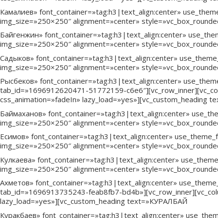
Камалиев» font_container=»tag:h3|text_align:center» use_them
img_size=»250×250″ alignment=»center» style=»vc_box_rounde
Байгенжин» font_container=»tag:h3|text_align:center» use_the
img_size=»250×250″ alignment=»center» style=»vc_box_rounde
Садыков» font_container=»tag:h3|text_align:center» use_theme
img_size=»250×250″ alignment=»center» style=»vc_box_rounde
Рысбеков» font_container=»tag:h3|text_align:center» use_theme_
tab_id=»1696912620471-51772159-c6e6″][vc_row_inner][vc_col
css_animation=»fadeIn» lazy_load=»yes»][vc_custom_heading 
Баймаханов» font_container=»tag:h3|text_align:center» use_th
img_size=»250×250″ alignment=»center» style=»vc_box_round
Есимов» font_container=»tag:h3|text_align:center» use_theme_
img_size=»250×250″ alignment=»center» style=»vc_box_rounde
Кулкаева» font_container=»tag:h3|text_align:center» use_them
img_size=»250×250″ alignment=»center» style=»vc_box_rounde
Ахметов» font_container=»tag:h3|text_align:center» use_theme_
tab_id=»1696913735243-feab8fb7-bd4b»][vc_row_inner][vc_col
lazy_load=»yes»][vc_custom_heading text=»КУРАЛБАЙ
Куракбаев» font_container=»tag:h3|text_align:center» use_the