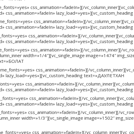
e_fonts=»yes» css_animation=»fadeIn»][/vc_column_inner][vc_co
d» css_animation=»fadeIn» lazy_load=»yes»][vc_custom_headin
me_fonts=»yes» css_animation=»fadeIn»][/vc_column_inner][vc_
d» css_animation=»fadeIn» lazy_load=»yes»][vc_custom_headin
_fonts=»yes» css_animation=»fadeIn»][/vc_column_inner][vc_col
d» css_animation=»fadeIn» lazy_load=»yes»][vc_custom_headi
fonts=»yes» css_animation=»fadeIn»][/vc_column_inner][/vc_row_
umn_inner width=»1/4″][vc_single_image image=»1474″ img_si
text=»БОЛАТ
eme_fonts=»yes» css_animation=»fadeIn»][/vc_column_inner][vc
ed» lazy_load=»yes»][vc_custom_heading text=»ДАУЛЕТХАН
fonts=»yes» css_animation=»fadeIn»][/vc_column_inner][vc_colu
d» css_animation=»fadeIn» lazy_load=»yes»][vc_custom_headi
e_fonts=»yes» css_animation=»fadeIn»][/vc_column_inner][vc_co
d» css_animation=»fadeIn» lazy_load=»yes»][vc_custom_headi
fonts=»yes» css_animation=»fadeIn»][/vc_column_inner][/vc_row_
umn_inner width=»1/3″][vc_single_image image=»1502″ img_siz
me_fonts=»yes» css_animation=»fadeIn»][/vc_column_inner][vc_c