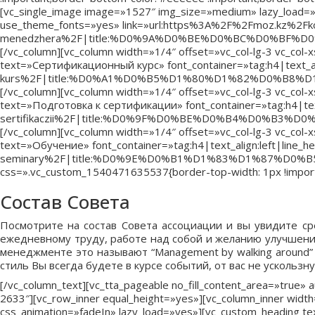
[vc_single_image image=»1527″ img_size=»medium» lazy_load=»ye
use_theme_fonts=»yes» link=»url:https%3A%2F%2Fmoz.kz%2Fk
menedzhera%2F|title:%D0%9A%D0%BE%D0%BC%D0%B
[/vc_column][vc_column width=»1/4″ offset=»vc_col-lg-3 vc_co
text=»Сертификационный курс» font_container=»tag:h4|text_ali
kurs%2F|title:%D0%A1%D0%B5%D1%80%D1%82%D0%B
[/vc_column][vc_column width=»1/4″ offset=»vc_col-lg-3 vc_co
text=»Подготовка к сертификации» font_container=»tag:h4|tex
sertifikaczii%2F|title:%D0%9F%D0%BE%D0%B4%D0
[/vc_column][vc_column width=»1/4″ offset=»vc_col-lg-3 vc_co
text=»Обучение» font_container=»tag:h4|text_align:left|line_
seminary%2F|title:%D0%9E%D0%B1%D1%83%D1%87%D0%B5%D0
css=».vc_custom_1540471635537{border-top-width: 1px !importa
Состав Совета
Посмотрите на состав Совета ассоциации и вы увидите ср
ежедневному труду, работе над собой и желанию улучшений
менеджменте это называют “Management by walking around”
стиль Вы всегда будете в курсе событий, от вас не ускольз
[/vc_column_text][vc_tta_pageable no_fill_content_area=»true»
2633″][vc_row_inner equal_height=»yes»][vc_column_inner wid
css_animation=»fadeIn» lazy_load=»yes»][vc_custom_heading 