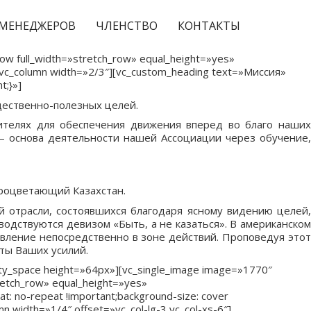
МЕНЕДЖЕРОВ
ЧЛЕНСТВО
КОНТАКТЫ
row full_width=»stretch_row» equal_height=»yes»
[vc_column width=»2/3″][vc_custom_heading text=»Миссия»
t;}»]
щественно-полезных целей.
ителях для обеспечения движения вперед во благо наших
— основа деятельности нашей Ассоциации через обучение,
роцветающий Казахстан.
 отрасли, состоявшихся благодаря ясному видению целей,
одствуются девизом «Быть, а не казаться». В американском
авление непосредственно в зоне действий. Проповедуя этот
аты Ваших усилий.
pty_space height=»64px»][vc_single_image image=»1770″
retch_row» equal_height=»yes»
: no-repeat !important;background-size: cover
n width=»1/4″ offset=»vc_col-lg-3 vc_col-xs-6″]