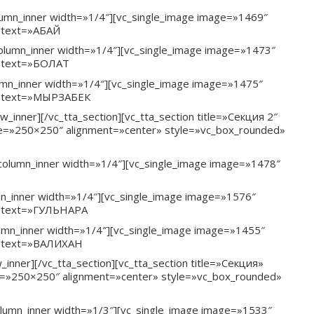
lumn_inner width=»1/4″][vc_single_image image=»1469″
g text=»АБАЙ
column_inner width=»1/4″][vc_single_image image=»1473″
g text=»БОЛАТ
umn_inner width=»1/4″][vc_single_image image=»1475″
ng text=»МЫРЗАБЕК
inner][/vc_tta_section][vc_tta_section title=»Секция 2″
ze=»250×250″ alignment=»center» style=»vc_box_rounded»
_column_inner width=»1/4″][vc_single_image image=»1478″
mn_inner width=»1/4″][vc_single_image image=»1576″
ng text=»ГУЛЬНАРА
lumn_inner width=»1/4″][vc_single_image image=»1455″
ng text=»ВАЛИХАН
inner][/vc_tta_section][vc_tta_section title=»Секция»
e=»250×250″ alignment=»center» style=»vc_box_rounded»
olumn_inner width=»1/3″][vc_single_image image=»1533″