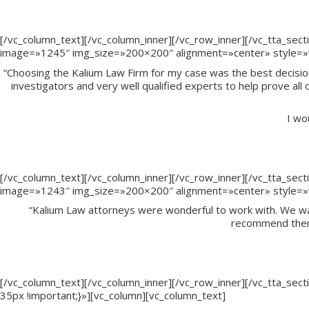
[/vc_column_text][/vc_column_inner][/vc_row_inner][/vc_tta_sect
image=»1245″ img_size=»200×200″ alignment=»center» style=»vc
“Choosing the Kalium Law Firm for my case was the best decision
investigators and very well qualified experts to help prove all
I wo
[/vc_column_text][/vc_column_inner][/vc_row_inner][/vc_tta_sect
image=»1243″ img_size=»200×200″ alignment=»center» style=»vc
“Kalium Law attorneys were wonderful to work with. We wai
recommend them 
[/vc_column_text][/vc_column_inner][/vc_row_inner][/vc_tta_se
35px !important;}»][vc_column][vc_column_text]