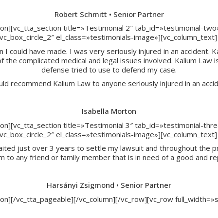
Robert Schmitt • Senior Partner
ion][vc_tta_section title=»Testimonial 2″ tab_id=»testimonial-tw
_box_circle_2″ el_class=»testimonials-image»][vc_column_text]
 I could have made. I was very seriously injured in an accident. 
 of the complicated medical and legal issues involved. Kalium Law i
defense tried to use to defend my case.
uld recommend Kalium Law to anyone seriously injured in an accid
Isabella Morton
ion][vc_tta_section title=»Testimonial 3″ tab_id=»testimonial-th
_box_circle_2″ el_class=»testimonials-image»][vc_column_text]
ted just over 3 years to settle my lawsuit and throughout the pr
to any friend or family member that is in need of a good and rep
Harsányi Zsigmond • Senior Partner
ction][/vc_tta_pageable][/vc_column][/vc_row][vc_row full_widt