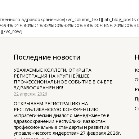
ного здравоохранения»[/vc_column_text][lab_blog_posts colu
title:%D0%94%D1%80%D1%83%D0%B3%D0%B8%D0%B5%20%
][/vc_row]
Последние новости
Н
УВАЖАЕМЫЕ КОЛЛЕГИ, ОТКРЫТА
К
РЕГИСТРАЦИЯ НА КРУПНЕЙШЕЕ
О
ПРОФЕССИОНАЛЬНОЕ СОБЫТИЕ В СФЕРЕ
ЗДРАВООХРАНЕНИЯ!
Р
22 апреля, 2026
П
ОТКРЫВАЕМ РЕГИСТРАЦИЮ НА
С
РЕСПУБЛИКАНСКУЮ КОНФРЕНЦИЮ
«Стратегический диалог о менеджменте в
здравоохранении Республики Казахстан:
профессиональные стандарты и развитие
управленческого лидерства» 27 февраля 2026г.