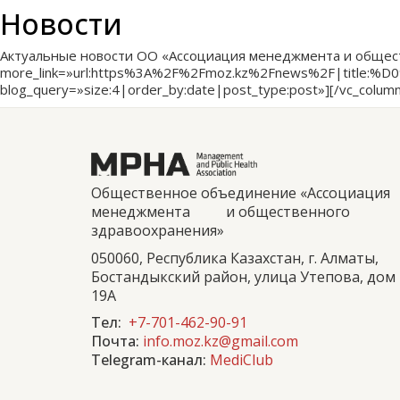
Новости
Актуальные новости ОО «Ассоциация менеджмента и обществен
more_link=»url:https%3A%2F%2Fmoz.kz%2Fnews%2F|
blog_query=»size:4|order_by:date|post_type:post»][/vc_column
Общественное объединение «Ассоциация
менеджмента и общественного
здравоохранения»
050060, Республика Казахстан, г. Алматы,
Бостандыкский район, улица Утепова, дом
19А
Тел:
+7-701-462-90-91
Почта:
info.moz.kz@gmail.com
Telegram-канал:
MediClub