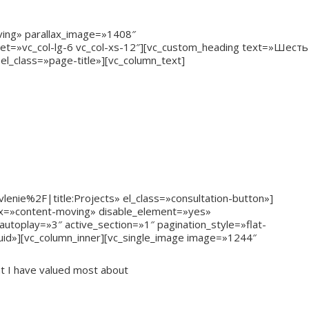
oving» parallax_image=»1408″
set=»vc_col-lg-6 vc_col-xs-12″][vc_custom_heading text=»Шесть
el_class=»page-title»][vc_column_text]
дложения
nie%2F|title:Projects» el_class=»consultation-button»]
lax=»content-moving» disable_element=»yes»
utoplay=»3″ active_section=»1″ pagination_style=»flat-
luid»][vc_column_inner][vc_single_image image=»1244″
t I have valued most about