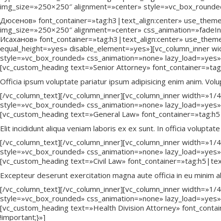
img_size=»250×250″ alignment=»center» style=»vc_box_rounde
Дюсенов» font_container=»tag:h3|text_align:center» use_theme
img_size=»250×250″ alignment=»center» css_animation=»fadeI
Исаханов» font_container=»tag:h3|text_align:center» use_theme
equal_height=»yes» disable_element=»yes»][vc_column_inner wi
style=»vc_box_rounded» css_animation=»none» lazy_load=»yes»
[vc_custom_heading text=»Senior Attorney» font_container=»ta
Officia ipsum voluptate pariatur ipsum adipisicing enim anim. Volupt
[/vc_column_text][/vc_column_inner][vc_column_inner width=»1/
style=»vc_box_rounded» css_animation=»none» lazy_load=»yes»
[vc_custom_heading text=»General Law» font_container=»tag:h5
Elit incididunt aliqua veniam laboris ex ex sunt. In officia volupta
[/vc_column_text][/vc_column_inner][vc_column_inner width=»1/
style=»vc_box_rounded» css_animation=»none» lazy_load=»yes»
[vc_custom_heading text=»Civil Law» font_container=»tag:h5|te
Excepteur deserunt exercitation magna aute officia in eu minim al
[/vc_column_text][/vc_column_inner][vc_column_inner width=»1/
style=»vc_box_rounded» css_animation=»none» lazy_load=»yes»
[vc_custom_heading text=»Health Division Attorney» font_cont
!important;}»]