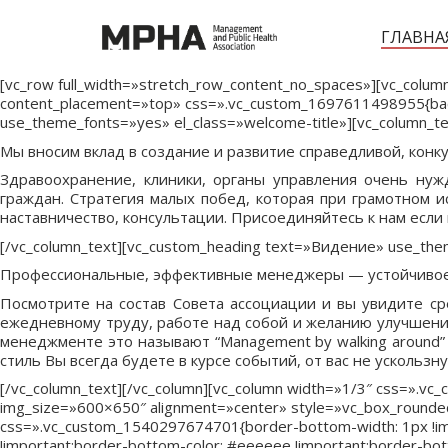
ГЛАВНА
[vc_row full_width=»stretch_row_content_no_spaces»][vc_column
content_placement=»top» css=».vc_custom_1697611498955{back
use_theme_fonts=»yes» el_class=»welcome-title»][vc_column_t
Мы вносим вклад в создание и развитие справедливой, кон
Здравоохранение, клиники, органы управления очень ну
граждан. Стратегия малых побед, которая при грамотном
наставничество, консультации. Присоединяйтесь к нам если
[/vc_column_text][vc_custom_heading text=»Видение» use_the
Профессиональные, эффективные менеджеры — устойчивое 
Посмотрите на состав Совета ассоциации и вы увидите ср
ежедневному труду, работе над собой и желанию улучшений
менеджменте это называют “Management by walking around”
стиль Вы всегда будете в курсе событий, от вас не ускольз
[/vc_column_text][/vc_column][vc_column width=»1/3″ css=».v
img_size=»600×650″ alignment=»center» style=»vc_box_rounded»
css=».vc_custom_1540297674701{border-bottom-width: 1px !impor
!important;border-bottom-color: #eeeeee !important;border-botto