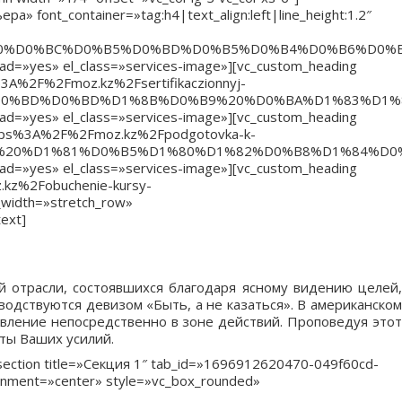
» font_container=»tag:h4|text_align:left|line_height:1.2″
%20%D0%BC%D0%B5%D0%BD%D0%B5%D0%B4%D0%B6%D0%B
load=»yes» el_class=»services-image»][vc_custom_heading
ps%3A%2F%2Fmoz.kz%2Fsertifikaczionnyj-
%D0%BD%D0%BD%D1%8B%D0%B9%20%D0%BA%D1%83%D1%8
load=»yes» el_class=»services-image»][vc_custom_heading
l:https%3A%2F%2Fmoz.kz%2Fpodgotovka-k-
0%BA%20%D1%81%D0%B5%D1%80%D1%82%D0%B8%D1%84%D
load=»yes» el_class=»services-image»][vc_custom_heading
z.kz%2Fobuchenie-kursy-
idth=»stretch_row»
ext]
 отрасли, состоявшихся благодаря ясному видению целей,
одствуются девизом «Быть, а не казаться». В американском
авление непосредственно в зоне действий. Проповедуя этот
аты Ваших усилий.
a_section title=»Секция 1″ tab_id=»1696912620470-049f60cd-
ignment=»center» style=»vc_box_rounded»