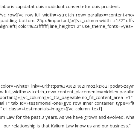
 laboris cupidatat duis incididunt consectetur duis proident.
][/vc_row][vc_row full_width=»stretch_row» parallax=»content-m
adding-bottom: 25px !important;}»][vc_column width=»1/2″ off
n:left|color:%23ffffff|line_height:1.2″ use_theme_fonts=»yes» 
ым профессионалом
арьерного роста
енеджмента, общественного здоровья
овышения квалификации ВШОЗ и другие специальные пре
 отрасли
просам
 color=»white» link=»url:https%3A%2F%2Fmoz.kz%2Fpodat-zayavle
row full_width=»stretch_row» content_placement=»middle» paral
tant;}»][vc_column][vc_tta_pageable no_fill_content_area=»1″ a
al 1″ tab_id=»testimonial-one»][vc_row_inner container_type=»f
 el_class=»testimonials-image»][vc_column_text]
um Law for the past 3 years. As we have grown and evolved, wha
our relationship is that Kalium Law know us and our business.”