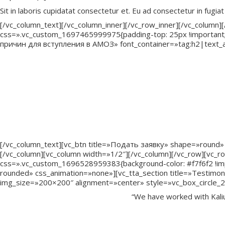
Sit in laboris cupidatat consectetur et. Eu ad consectetur in fugiat
[/vc_column_text][/vc_column_inner][/vc_row_inner][/vc_column
css=».vc_custom_1697465999975{padding-top: 25px !important;p
причин для вступления в АМОЗ» font_container=»tag:h2|text_alig
— Быть в числе узнаваемых лидеров отрасли, признанн
— Войти в реестр управленцев, — кадровый резерв для к
— Быть «прокачанным» по всем вопросам современного м
— Иметь скидки на мероприятия ассоциации и курсы п
— Нетворкинг с лидерами, экспертами и руководителями
— Получать консультации и советы по интересующим во
[/vc_column_text][vc_btn title=»Подать заявку» shape=»round»
[/vc_column][vc_column width=»1/2″][/vc_column][/vc_row][vc_
css=».vc_custom_1696528959383{background-color: #f7f6f2 !impor
rounded» css_animation=»none»][vc_tta_section title=»Testimoni
img_size=»200×200″ alignment=»center» style=»vc_box_circle_2″
“We have worked with Kali