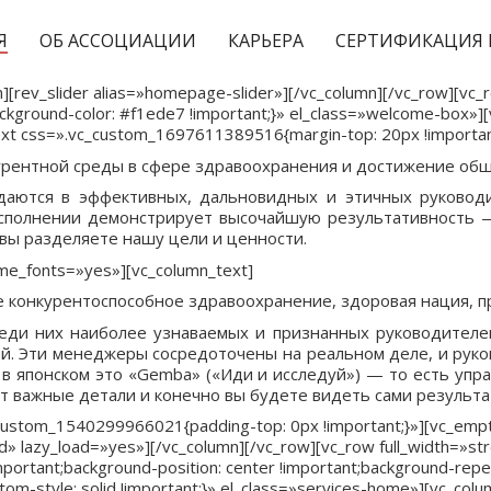
Я
ОБ АССОЦИАЦИИ
КАРЬЕРА
СЕРТИФИКАЦИЯ 
][rev_slider alias=»homepage-slider»][/vc_column][/vc_row][vc_
ground-color: #f1ede7 !important;}» el_class=»welcome-box»]
ext css=».vc_custom_1697611389516{margin-top: 20px !importan
курентной среды в сфере здравоохранения и достижение об
ждаются в эффективных, дальновидных и этичных руковод
 исполнении демонстрирует высочайшую результативность 
 вы разделяете нашу цели и ценности.
me_fonts=»yes»][vc_column_text]
конкурентоспособное здравоохранение, здоровая нация, п
еди них наиболее узнаваемых и признанных руководителей
. Эти менеджеры сосредоточены на реальном деле, и руков
 в японском это «Gemba» («Иди и исследуй») — то есть упр
нут важные детали и конечно вы будете видеть сами результ
c_custom_1540299966021{padding-top: 0px !important;}»][vc_em
 lazy_load=»yes»][/vc_column][/vc_row][vc_row full_width=»st
tant;background-position: center !important;background-repeat
m-style: solid !important;}» el_class=»services-home»][vc_colum