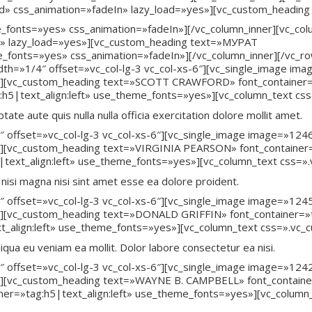
d» css_animation=»fadeIn» lazy_load=»yes»][vc_custom_headin
_fonts=»yes» css_animation=»fadeIn»][/vc_column_inner][vc_co
n» lazy_load=»yes»][vc_custom_heading text=»МУРАТ
_fonts=»yes» css_animation=»fadeIn»][/vc_column_inner][/vc_row
dth=»1/4″ offset=»vc_col-lg-3 vc_col-xs-6″][vc_single_image i
][vc_custom_heading text=»SCOTT CRAWFORD» font_container=»t
g:h5|text_align:left» use_theme_fonts=»yes»][vc_column_text c
ate aute quis nulla nulla officia exercitation dolore mollit amet.
4″ offset=»vc_col-lg-3 vc_col-xs-6″][vc_single_image image=»1
][vc_custom_heading text=»VIRGINIA PEARSON» font_container=»
|text_align:left» use_theme_fonts=»yes»][vc_column_text css=»
te nisi magna nisi sint amet esse ea dolore proident.
4″ offset=»vc_col-lg-3 vc_col-xs-6″][vc_single_image image=»1
][vc_custom_heading text=»DONALD GRIFFIN» font_container=»ta
xt_align:left» use_theme_fonts=»yes»][vc_column_text css=».vc
iqua eu veniam ea mollit. Dolor labore consectetur ea nisi.
4″ offset=»vc_col-lg-3 vc_col-xs-6″][vc_single_image image=»1
][vc_custom_heading text=»WAYNE B. CAMPBELL» font_container=
ainer=»tag:h5|text_align:left» use_theme_fonts=»yes»][vc_col