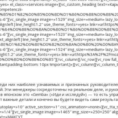
s» el_class=»services-image»][vc_custom_heading text=»Карьера
ompetenczii-
F%D0%B5%D1%82%D0%B5%D0%BD%D1%86%D0%B8%D0%B8
l-xs-6″][vc_single_image image=»1529″ img_size=»medium» lazy_
gn:left|line_height:1.2″ use_theme_fonts=»yes» link=»url:htt
8%D1%84%D0%B8%D0%BA%D0%B0%D1%86%D0%B8%D0%BE
l-xs-6″][vc_single_image image=»1523″ img_size=»medium» lazy_
t_align:left|line_height:1.2″ use_theme_fonts=»yes» link=»ur
%B3%D0%BE%D1%82%D0%BE%D0%B2%D0%BA%D0%B0%20%D
l-xs-6″][vc_single_image image=»1524″ img_size=»medium» lazy_
height:1.2″ use_theme_fonts=»yes» link=»url:https%3A%2F%2Fmo
%BD%D0%B8%D0%B5″][/vc_column][/vc_row][vc_row full_w
nt;padding-bottom: 10px !important;}»][vc_column][vc_column_t
еди них наиболее узнаваемых и признанных руководителей
. Эти менеджеры сосредоточены на реальном деле, и руков
 в японском это «Gemba» («Иди и исследуй») — то есть упр
нут важные детали и конечно вы будете видеть сами результ
 autoplay=»10″ active_section=»1″ css_animation=»none»][vc_tt
th=»1/4″][vc_single_image image=»1465″ img_size=»250×250″ al
text=»МАКСУТ