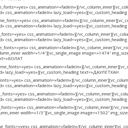
e_fonts=»yes» css_animation=»fadeIn»][/vc_column_inner][vc_co
d» css_animation=»fadeIn» lazy_load=»yes»][vc_custom_headin
me_fonts=»yes» css_animation=»fadeIn»][/vc_column_inner][vc_
d» css_animation=»fadeIn» lazy_load=»yes»][vc_custom_headin
_fonts=»yes» css_animation=»fadeIn»][/vc_column_inner][vc_col
d» css_animation=»fadeIn» lazy_load=»yes»][vc_custom_headi
fonts=»yes» css_animation=»fadeIn»][/vc_column_inner][/vc_row_
umn_inner width=»1/4″][vc_single_image image=»1474″ img_si
text=»БОЛАТ
eme_fonts=»yes» css_animation=»fadeIn»][/vc_column_inner][vc
ed» lazy_load=»yes»][vc_custom_heading text=»ДАУЛЕТХАН
fonts=»yes» css_animation=»fadeIn»][/vc_column_inner][vc_colu
d» css_animation=»fadeIn» lazy_load=»yes»][vc_custom_headi
e_fonts=»yes» css_animation=»fadeIn»][/vc_column_inner][vc_co
d» css_animation=»fadeIn» lazy_load=»yes»][vc_custom_headi
fonts=»yes» css_animation=»fadeIn»][/vc_column_inner][/vc_row_
umn_inner width=»1/3″][vc_single_image image=»1502″ img_siz
me_fonts=»yes» css_animation=»fadeIn»][/vc_column_inner][vc_c