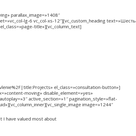
oving» parallax_image=»1408″
set=»vc_col-lg-6 vc_col-xs-12″][vc_custom_heading text=»Шесть
el_class=»page-title»][vc_column_text]
дложения
nie%2F|title:Projects» el_class=»consultation-button»]
lax=»content-moving» disable_element=»yes»
utoplay=»3″ active_section=»1″ pagination_style=»flat-
luid»][vc_column_inner][vc_single_image image=»1244″
t I have valued most about