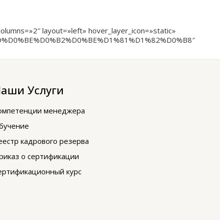
mns=»2″ layout=»left» hover_layer_icon=»static»
D0%BD%D0%BE%D0%B2%D0%BE%D1%81%D1%82%D0%B8″
аши Услуги
омпетенции менеджера
бучение
еестр кадрового резерва
риказ о сертификации
ертификационный курс