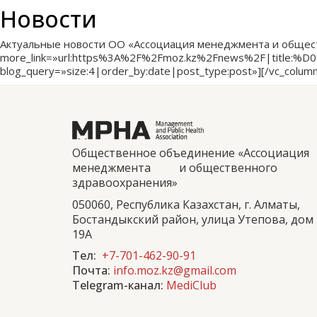
Новости
Актуальные новости ОО «Ассоциация менеджмента и обществен
more_link=»url:https%3A%2F%2Fmoz.kz%2Fnews%2F|
blog_query=»size:4|order_by:date|post_type:post»][/vc_column
Общественное объединение «Ассоциация
менеджмента и общественного
здравоохранения»
050060, Республика Казахстан, г. Алматы,
Бостандыкский район, улица Утепова, дом
19А
Тел:
+7-701-462-90-91
Почта:
info.moz.kz@gmail.com
Telegram-канал:
MediClub