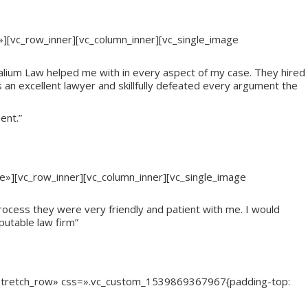
o»][vc_row_inner][vc_column_inner][vc_single_image
Kalium Law helped me with in every aspect of my case. They hired
s an excellent lawyer and skillfully defeated every argument the
ent.”
ree»][vc_row_inner][vc_column_inner][vc_single_image
ocess they were very friendly and patient with me. I would
utable law firm”
h=»stretch_row» css=».vc_custom_1539869367967{padding-top: