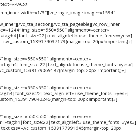
g text=»РАСУЛ
lumn_inner width=»1/3″][vc_single_image image=»1534″
_inner][/vc_tta_section][/vc_tta_pageable][vc_row_inner
mage=»1244″ img_size=»550×550″ alignment=»center»
ag:h4|font_size:22|text_align:left» use_theme_fonts=»yes»]
ss=».vc_custom_1539179037173{margin-top: 20px !important;}»]
246″ img_size=»550×550″ alignment=»center»
tag:h4|font_size:22|text_align:left» use_theme_fonts=»yes»]
.vc_custom_1539179069197{margin-top: 20px !important;}»]
245″ img_size=»550×550″ alignment=»center»
g:h4|font_size:22|text_align:left» use_theme_fonts=»yes»]
_custom_1539179042246{margin-top: 20px !important;}»]
242″ img_size=»550×550″ alignment=»center»
»tag:h4|font_size:22|text_align:left» use_theme_fonts=»yes»]
umn_text css=».vc_custom_1539177991645{margin-top: 20px