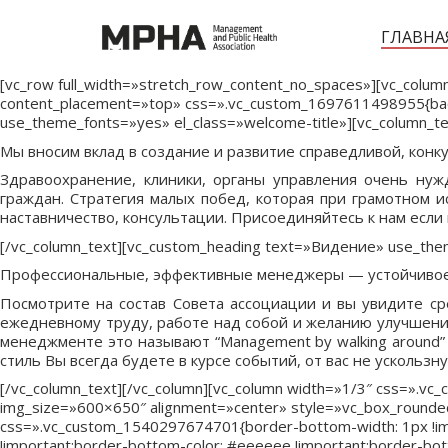
ГЛАВНА
[vc_row full_width=»stretch_row_content_no_spaces»][vc_column
content_placement=»top» css=».vc_custom_1697611498955{back
use_theme_fonts=»yes» el_class=»welcome-title»][vc_column_t
Мы вносим вклад в создание и развитие справедливой, кон
Здравоохранение, клиники, органы управления очень ну
граждан. Стратегия малых побед, которая при грамотном
наставничество, консультации. Присоединяйтесь к нам если
[/vc_column_text][vc_custom_heading text=»Видение» use_the
Профессиональные, эффективные менеджеры — устойчивое 
Посмотрите на состав Совета ассоциации и вы увидите ср
ежедневному труду, работе над собой и желанию улучшений
менеджменте это называют “Management by walking around”
стиль Вы всегда будете в курсе событий, от вас не ускольз
[/vc_column_text][/vc_column][vc_column width=»1/3″ css=».v
img_size=»600×650″ alignment=»center» style=»vc_box_rounded»
css=».vc_custom_1540297674701{border-bottom-width: 1px !impor
!important;border-bottom-color: #eeeeee !important;border-botto