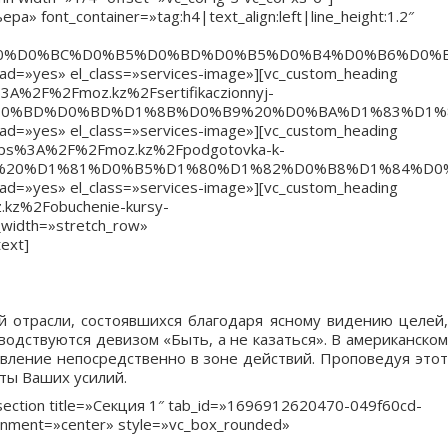
» font_container=»tag:h4|text_align:left|line_height:1.2″
%20%D0%BC%D0%B5%D0%BD%D0%B5%D0%B4%D0%B6%D0%B
load=»yes» el_class=»services-image»][vc_custom_heading
ps%3A%2F%2Fmoz.kz%2Fsertifikaczionnyj-
%D0%BD%D0%BD%D1%8B%D0%B9%20%D0%BA%D1%83%D1%8
load=»yes» el_class=»services-image»][vc_custom_heading
l:https%3A%2F%2Fmoz.kz%2Fpodgotovka-k-
0%BA%20%D1%81%D0%B5%D1%80%D1%82%D0%B8%D1%84%D
load=»yes» el_class=»services-image»][vc_custom_heading
z.kz%2Fobuchenie-kursy-
idth=»stretch_row»
ext]
 отрасли, состоявшихся благодаря ясному видению целей,
одствуются девизом «Быть, а не казаться». В американском
авление непосредственно в зоне действий. Проповедуя этот
аты Ваших усилий.
a_section title=»Секция 1″ tab_id=»1696912620470-049f60cd-
ignment=»center» style=»vc_box_rounded»