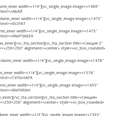
lumn_inner width=»1/4″][vc_single_image image=»1469″
g text=»АБАЙ
column_inner width=»1/4″][vc_single_image image=»1473″
g text=»БОЛАТ
umn_inner width=»1/4″][vc_single_image image=»1475″
ng text=»МЫРЗАБЕК
inner][/vc_tta_section][vc_tta_section title=»Секция 2″
ze=»250×250″ alignment=»center» style=»vc_box_rounded»
_column_inner width=»1/4″][vc_single_image image=»1478″
mn_inner width=»1/4″][vc_single_image image=»1576″
ng text=»ГУЛЬНАРА
lumn_inner width=»1/4″][vc_single_image image=»1455″
ng text=»ВАЛИХАН
inner][/vc_tta_section][vc_tta_section title=»Секция»
e=»250×250″ alignment=»center» style=»vc_box_rounded»
olumn_inner width=»1/3″][vc_single_image image=»1533″