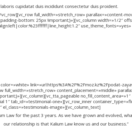
 laboris cupidatat duis incididunt consectetur duis proident.
][/vc_row][vc_row full_width=»stretch_row» parallax=»content-m
adding-bottom: 25px !important;}»][vc_column width=»1/2″ off
n:left|color:%23ffffff|line_height:1.2″ use_theme_fonts=»yes» 
ым профессионалом
арьерного роста
енеджмента, общественного здоровья
овышения квалификации ВШОЗ и другие специальные пре
 отрасли
просам
 color=»white» link=»url:https%3A%2F%2Fmoz.kz%2Fpodat-zayavle
row full_width=»stretch_row» content_placement=»middle» paral
tant;}»][vc_column][vc_tta_pageable no_fill_content_area=»1″ a
al 1″ tab_id=»testimonial-one»][vc_row_inner container_type=»f
 el_class=»testimonials-image»][vc_column_text]
um Law for the past 3 years. As we have grown and evolved, wha
our relationship is that Kalium Law know us and our business.”