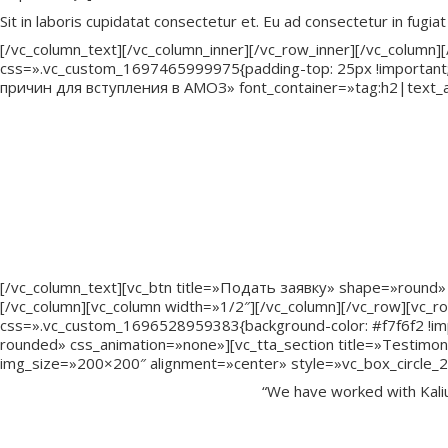
Sit in laboris cupidatat consectetur et. Eu ad consectetur in fugiat
[/vc_column_text][/vc_column_inner][/vc_row_inner][/vc_column
css=».vc_custom_1697465999975{padding-top: 25px !important;p
причин для вступления в АМОЗ» font_container=»tag:h2|text_alig
— Быть в числе узнаваемых лидеров отрасли, признанн
— Войти в реестр управленцев, — кадровый резерв для к
— Быть «прокачанным» по всем вопросам современного м
— Иметь скидки на мероприятия ассоциации и курсы п
— Нетворкинг с лидерами, экспертами и руководителями
— Получать консультации и советы по интересующим во
[/vc_column_text][vc_btn title=»Подать заявку» shape=»round»
[/vc_column][vc_column width=»1/2″][/vc_column][/vc_row][vc_
css=».vc_custom_1696528959383{background-color: #f7f6f2 !impor
rounded» css_animation=»none»][vc_tta_section title=»Testimoni
img_size=»200×200″ alignment=»center» style=»vc_box_circle_2″
“We have worked with Kali