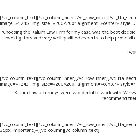
[/vc_column_text][/vc_column_inner][/vc_row_inner][/vc_tta_sect
image=»1245″ img_size=»200×200″ alignment=»center» style=»vc
“Choosing the Kalium Law Firm for my case was the best decision
investigators and very well qualified experts to help prove all
I wo
[/vc_column_text][/vc_column_inner][/vc_row_inner][/vc_tta_sect
image=»1243″ img_size=»200×200″ alignment=»center» style=»vc
“Kalium Law attorneys were wonderful to work with. We wai
recommend them 
[/vc_column_text][/vc_column_inner][/vc_row_inner][/vc_tta_se
35px !important;}»][vc_column][vc_column_text]