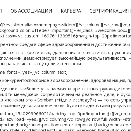
Я
ОБ АССОЦИАЦИИ
КАРЬЕРА
СЕРТИФИКАЦИЯ 
][rev_slider alias=»homepage-slider»][/vc_column][/vc_row][vc_
ground-color: #f1ede7 !important;}» el_class=»welcome-box»]
ext css=».vc_custom_1697611389516{margin-top: 20px !importan
курентной среды в сфере здравоохранения и достижение об
ждаются в эффективных, дальновидных и этичных руковод
 исполнении демонстрирует высочайшую результативность 
 вы разделяете нашу цели и ценности.
me_fonts=»yes»][vc_column_text]
конкурентоспособное здравоохранение, здоровая нация, п
еди них наиболее узнаваемых и признанных руководителей
. Эти менеджеры сосредоточены на реальном деле, и руков
 в японском это «Gemba» («Иди и исследуй») — то есть упр
нут важные детали и конечно вы будете видеть сами результ
c_custom_1540299966021{padding-top: 0px !important;}»][vc_em
 lazy_load=»yes»][/vc_column][/vc_row][vc_row full_width=»st
tant;background-position: center !important;background-repeat
m-style: solid !important;}» el_class=»services-home»][vc_colum