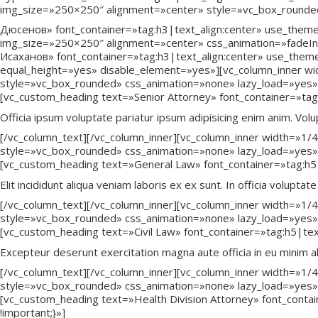
img_size=»250×250″ alignment=»center» style=»vc_box_rounde
Дюсенов» font_container=»tag:h3|text_align:center» use_theme
img_size=»250×250″ alignment=»center» css_animation=»fadeI
Исаханов» font_container=»tag:h3|text_align:center» use_theme
equal_height=»yes» disable_element=»yes»][vc_column_inner wi
style=»vc_box_rounded» css_animation=»none» lazy_load=»yes»
[vc_custom_heading text=»Senior Attorney» font_container=»ta
Officia ipsum voluptate pariatur ipsum adipisicing enim anim. Volupt
[/vc_column_text][/vc_column_inner][vc_column_inner width=»1/
style=»vc_box_rounded» css_animation=»none» lazy_load=»yes»
[vc_custom_heading text=»General Law» font_container=»tag:h5
Elit incididunt aliqua veniam laboris ex ex sunt. In officia volupta
[/vc_column_text][/vc_column_inner][vc_column_inner width=»1/
style=»vc_box_rounded» css_animation=»none» lazy_load=»yes»
[vc_custom_heading text=»Civil Law» font_container=»tag:h5|te
Excepteur deserunt exercitation magna aute officia in eu minim al
[/vc_column_text][/vc_column_inner][vc_column_inner width=»1/
style=»vc_box_rounded» css_animation=»none» lazy_load=»yes»
[vc_custom_heading text=»Health Division Attorney» font_cont
!important;}»]