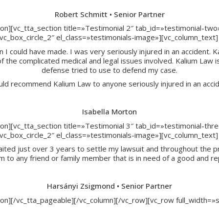
Robert Schmitt • Senior Partner
ion][vc_tta_section title=»Testimonial 2″ tab_id=»testimonial-tw
_box_circle_2″ el_class=»testimonials-image»][vc_column_text]
 I could have made. I was very seriously injured in an accident. 
 of the complicated medical and legal issues involved. Kalium Law i
defense tried to use to defend my case.
uld recommend Kalium Law to anyone seriously injured in an accid
Isabella Morton
ion][vc_tta_section title=»Testimonial 3″ tab_id=»testimonial-th
_box_circle_2″ el_class=»testimonials-image»][vc_column_text]
ted just over 3 years to settle my lawsuit and throughout the pr
to any friend or family member that is in need of a good and rep
Harsányi Zsigmond • Senior Partner
ction][/vc_tta_pageable][/vc_column][/vc_row][vc_row full_widt