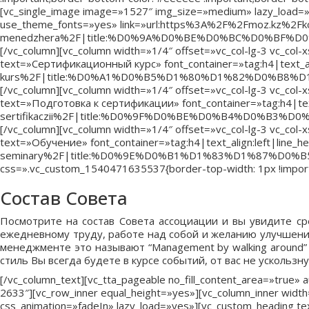
[vc_single_image image=»1527″ img_size=»medium» lazy_load=»ye
use_theme_fonts=»yes» link=»url:https%3A%2F%2Fmoz.kz%2Fk
menedzhera%2F|title:%D0%9A%D0%BE%D0%BC%D0%B
[/vc_column][vc_column width=»1/4″ offset=»vc_col-lg-3 vc_co
text=»Сертификационный курс» font_container=»tag:h4|text_ali
kurs%2F|title:%D0%A1%D0%B5%D1%80%D1%82%D0%B
[/vc_column][vc_column width=»1/4″ offset=»vc_col-lg-3 vc_co
text=»Подготовка к сертификации» font_container=»tag:h4|tex
sertifikaczii%2F|title:%D0%9F%D0%BE%D0%B4%D0
[/vc_column][vc_column width=»1/4″ offset=»vc_col-lg-3 vc_co
text=»Обучение» font_container=»tag:h4|text_align:left|line_
seminary%2F|title:%D0%9E%D0%B1%D1%83%D1%87%D0%B5%D0
css=».vc_custom_1540471635537{border-top-width: 1px !importa
Состав Совета
Посмотрите на состав Совета ассоциации и вы увидите ср
ежедневному труду, работе над собой и желанию улучшений
менеджменте это называют “Management by walking around”
стиль Вы всегда будете в курсе событий, от вас не ускольз
[/vc_column_text][vc_tta_pageable no_fill_content_area=»true»
2633″][vc_row_inner equal_height=»yes»][vc_column_inner wid
css_animation=»fadeIn» lazy_load=»yes»][vc_custom_heading 