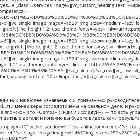
s» el_class=»services-image»][vc_custom_heading text=»Карьера
ompetenczii-
F%D0%B5%D1%82%D0%B5%D0%BD%D1%86%D0%B8%D0%B8
l-xs-6″][vc_single_image image=»1529″ img_size=»medium» lazy_
gn:left|line_height:1.2″ use_theme_fonts=»yes» link=»url:htt
8%D1%84%D0%B8%D0%BA%D0%B0%D1%86%D0%B8%D0%BE
l-xs-6″][vc_single_image image=»1523″ img_size=»medium» lazy_
t_align:left|line_height:1.2″ use_theme_fonts=»yes» link=»ur
%B3%D0%BE%D1%82%D0%BE%D0%B2%D0%BA%D0%B0%20%D
l-xs-6″][vc_single_image image=»1524″ img_size=»medium» lazy_
height:1.2″ use_theme_fonts=»yes» link=»url:https%3A%2F%2Fmo
%BD%D0%B8%D0%B5″][/vc_column][/vc_row][vc_row full_w
nt;padding-bottom: 10px !important;}»][vc_column][vc_column_t
еди них наиболее узнаваемых и признанных руководителей
. Эти менеджеры сосредоточены на реальном деле, и руков
 в японском это «Gemba» («Иди и исследуй») — то есть упр
нут важные детали и конечно вы будете видеть сами результ
 autoplay=»10″ active_section=»1″ css_animation=»none»][vc_tt
th=»1/4″][vc_single_image image=»1465″ img_size=»250×250″ al
text=»МАКСУТ