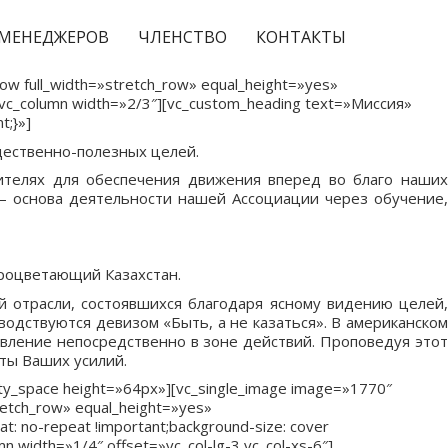
МЕНЕДЖЕРОВ
ЧЛЕНСТВО
КОНТАКТЫ
row full_width=»stretch_row» equal_height=»yes»
[vc_column width=»2/3″][vc_custom_heading text=»Миссия»
t;}»]
щественно-полезных целей.
ителях для обеспечения движения вперед во благо наших
— основа деятельности нашей Ассоциации через обучение,
роцветающий Казахстан.
 отрасли, состоявшихся благодаря ясному видению целей,
одствуются девизом «Быть, а не казаться». В американском
авление непосредственно в зоне действий. Проповедуя этот
аты Ваших усилий.
pty_space height=»64px»][vc_single_image image=»1770″
retch_row» equal_height=»yes»
: no-repeat !important;background-size: cover
n width=»1/4″ offset=»vc_col-lg-3 vc_col-xs-6″]