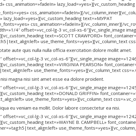
d» css_animation=»fadeIn» lazy_load=»yes»][vc_custom_headin
_fonts=»yes» css_animation=»fadeIn»][/vc_column_inner][vc_co
n» lazy_load=»yes»][vc_custom_heading text=»МУРАТ
_fonts=»yes» css_animation=»fadeIn»][/vc_column_inner][/vc_row
dth=»1/4″ offset=»vc_col-lg-3 vc_col-xs-6″][vc_single_image i
][vc_custom_heading text=»SCOTT CRAWFORD» font_container=»t
g:h5|text_align:left» use_theme_fonts=»yes»][vc_column_text c
ate aute quis nulla nulla officia exercitation dolore mollit amet.
4″ offset=»vc_col-lg-3 vc_col-xs-6″][vc_single_image image=»1
][vc_custom_heading text=»VIRGINIA PEARSON» font_container=»
|text_align:left» use_theme_fonts=»yes»][vc_column_text css=»
te nisi magna nisi sint amet esse ea dolore proident.
4″ offset=»vc_col-lg-3 vc_col-xs-6″][vc_single_image image=»1
][vc_custom_heading text=»DONALD GRIFFIN» font_container=»ta
xt_align:left» use_theme_fonts=»yes»][vc_column_text css=».vc
iqua eu veniam ea mollit. Dolor labore consectetur ea nisi.
4″ offset=»vc_col-lg-3 vc_col-xs-6″][vc_single_image image=»1
][vc_custom_heading text=»WAYNE B. CAMPBELL» font_container=
ainer=»tag:h5|text_align:left» use_theme_fonts=»yes»][vc_col