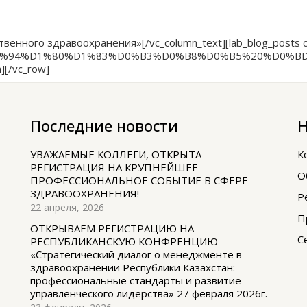
ного здравоохранения»[/vc_column_text][lab_blog_posts colu
title:%D0%94%D1%80%D1%83%D0%B3%D0%B8%D0%B5%20%
][/vc_row]
Последние новости
Н
УВАЖАЕМЫЕ КОЛЛЕГИ, ОТКРЫТА
К
РЕГИСТРАЦИЯ НА КРУПНЕЙШЕЕ
О
ПРОФЕССИОНАЛЬНОЕ СОБЫТИЕ В СФЕРЕ
ЗДРАВООХРАНЕНИЯ!
Р
22 апреля, 2026
П
ОТКРЫВАЕМ РЕГИСТРАЦИЮ НА
С
РЕСПУБЛИКАНСКУЮ КОНФРЕНЦИЮ
«Стратегический диалог о менеджменте в
здравоохранении Республики Казахстан:
профессиональные стандарты и развитие
управленческого лидерства» 27 февраля 2026г.